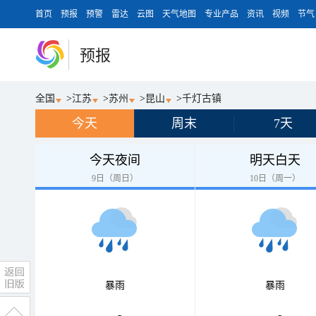
首页
预报
预警
雷达
云图
天气地图
专业产品
资讯
视频
节气
预报
全国
>
江苏
>
苏州
>
昆山
>
千灯古镇
今天
周末
7天
今天夜间
明天白天
9日（周日）
10日（周一）
暴雨
暴雨