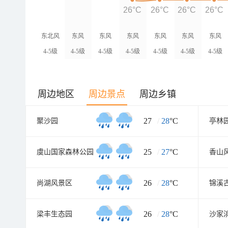
26°C
26°C
26°C
26°C
东北风
东风
东风
东风
东风
东风
东风
4-5级
4-5级
4-5级
4-5级
4-5级
4-5级
4-5级
周边地区
周边景点
周边乡镇
27
/
28
°C
聚沙园
亭林
25
/
27
°C
虞山国家森林公园
香山
26
/
28
°C
尚湖风景区
锦溪
26
/
28
°C
梁丰生态园
沙家