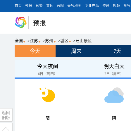
首页
预报
预警
雷达
云图
天气地图
专业产品
资讯
视频
节气
预报
全国
>
江苏
>
苏州
>
城区
>
旺山景区
今天
周末
7天
今天夜间
明天白天
6日（周四）
7日（周五）
晴
阴