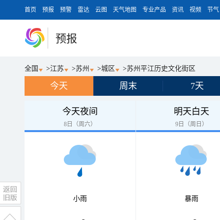
首页
预报
预警
雷达
云图
天气地图
专业产品
资讯
视频
节气
预报
全国
>
江苏
>
苏州
>
城区
>
苏州平江历史文化街区
今天
周末
7天
今天夜间
明天白天
8日（周六）
9日（周日）
小雨
暴雨