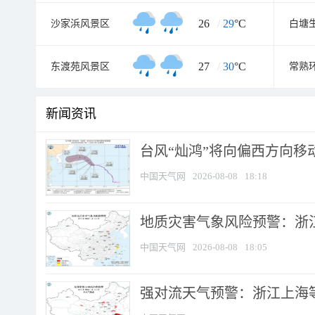
26
/
29
°C
沙家浜风景区
白塘
27
/
30
°C
东渡苑风景区
常熟
新闻资讯
台风“灿鸿”将向偏西方向移
中国天气网
2026-08-08
18:18
地质灾害气象风险预警：浙
中国天气网
2026-08-08
18:05
强对流天气预警：浙江上海等4