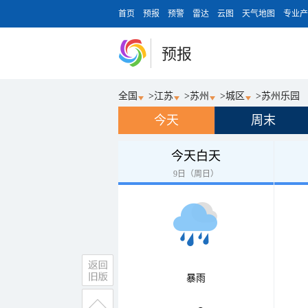
首页
预报
预警
雷达
云图
天气地图
专业产
预报
全国
>
江苏
>
苏州
>
城区
>
苏州乐园
今天
周末
今天白天
9日（周日）
暴雨