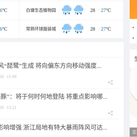
6
°C
28
/
27
°C
白塘生态植物园
6
°C
28
/
27
°C
常熟环球服装城
风“琵鹭”生成 将向偏东方向移动强度...
09
15:09
豚”：将于何时何地登陆 将重点影响哪...
09
13:21
影响增强 浙江局地有特大暴雨阵风可达...
立