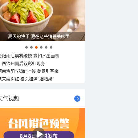
东北风
东北风
东北风
东北风
东北风
东风
东风
东风
4-5级
4-5级
4-5级
4-5级
4-5级
4-5级
4-5级
4-5级
夏天的快乐 藏在这些消暑美味里
贵阳雨后晨雾缭绕 宛如水墨画卷
广西钦州雨后双彩虹现身
河南洛阳“花海”上线 美景引客来
秋来栾树红 枝头挂满“胭脂果”
天气视频