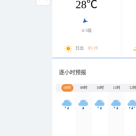
28
℃
4-5级
日出
05:19
逐小时预报
08时
09时
10时
11时
12