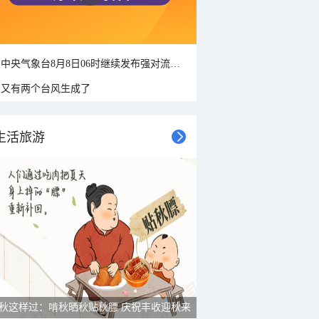
中央气象台8月8日06时继续发布强对流天气蓝色预警
又有两个台风生成了
生活旅游
秋这样过：啃秋晒秋贴秋膘 庆祝丰收迎秋来