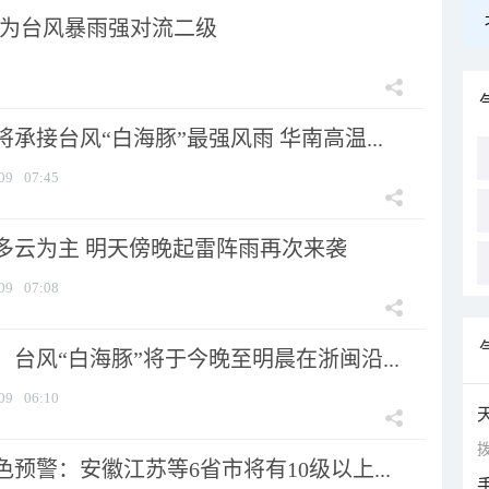
为台风暴雨强对流二级
承接台风“白海豚”最强风雨 华南高温...
09
07:45
多云为主 明天傍晚起雷阵雨再次来袭
09
07:08
台风“白海豚”将于今晚至明晨在浙闽沿...
09
06:10
拨
预警：安徽江苏等6省市将有10级以上...