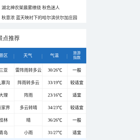
湖北神农架晨雾缭绕 秋色迷人
秋意浓 蓝天映衬下的哈尔滨伏尔加庄园
景点推荐
旅游
景区
天气
气温
指数
三亚
雷阵雨转多云
30/26℃
一般
九寨沟
阵雨转多云
33/19℃
较适宜
大理
阵雨
23/16℃
适宜
张家界
多云转晴
34/23℃
较适宜
桂林
晴
36/26℃
一般
青岛
小雨
31/27℃
适宜