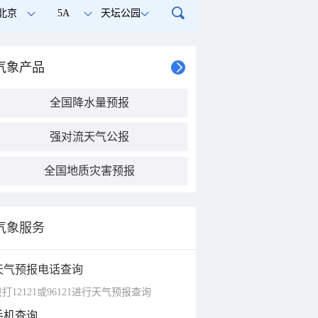
北京
5A
天坛公园
气象产品
全国降水量预报
强对流天气公报
全国地质灾害预报
气象服务
天气预报电话查询
打12121或96121进行天气预报查询
手机查询