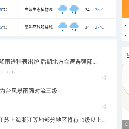
6
°C
34
/
26
°C
白塘生态植物园
6
°C
34
/
27
°C
常熟环球服装城
 降雨进程表出炉 后期北方会遭遇强降...
08
13:19
为台风暴雨强对流三级
苏上海浙江等地部分地区将有10级以上...
立