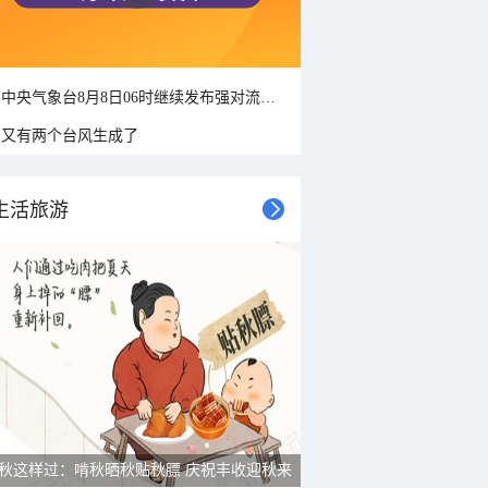
中央气象台8月8日06时继续发布强对流天气蓝色预警
又有两个台风生成了
生活旅游
秋这样过：啃秋晒秋贴秋膘 庆祝丰收迎秋来