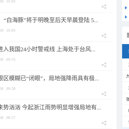
08
10:05
“白海豚”将于明晚至后天早晨登陆 5...
08
10:05
进入我国24小时警戒线 上海处于台风...
08
09:55
眼区模糊已“闭眼”，局地强降雨具有极...
08
09:28
来势汹汹 今起浙江雨势明显增强局地有...
08
08:57