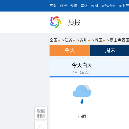
首页
预报
预警
雷达
云图
天气地图
专业产
预报
全国
>
江苏
>
苏州
>
城区
>
寒山寺景
今天
周末
今天白天
8日（周六）
小雨