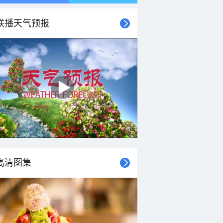
联播天气预报
21时
22时
23时
00时
01时
02时
03时
04时
高清图集