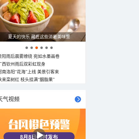
30°C
30°C
30°C
30°C
29°C
29°C
29°C
29°C
东北风
东北风
东北风
东北风
东北风
东北风
东北风
东北风
3-4级
3-4级
3-4级
3-4级
3-4级
3-4级
3-4级
3-4级
夏天的快乐 藏在这些消暑美味里
贵阳雨后晨雾缭绕 宛如水墨画卷
广西钦州雨后双彩虹现身
河南洛阳“花海”上线 美景引客来
秋来栾树红 枝头挂满“胭脂果”
天气视频