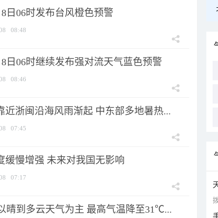
8日06时发布台风橙色预警
08
08:48
月8日06时继续发布强对流天气蓝色预警
08
08:46
靠近浙闽沿海风雨渐起 中东部多地暑热...
08
07:45
强度缓慢增强 未来对我国无影响
08
07:17
拨
晴到多云天气为主 最高气温降至31℃...