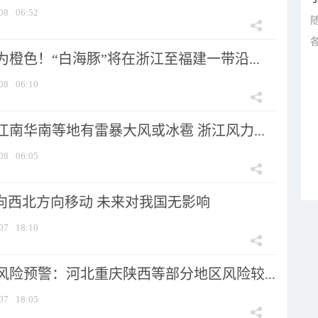
08
06:52
橙色！“白海豚”将在浙江至福建一带沿...
08
06:10
南华南等地有雷暴大风或冰雹 浙江风力...
08
06:05
将向西北方向移动 未来对我国无影响
07
18:10
风险预警：河北重庆陕西等部分地区风险较...
07
18:05