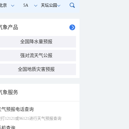
北京
5A
天坛公园
气象产品
全国降水量预报
强对流天气公报
全国地质灾害预报
气象服务
天气预报电话查询
打12121或96121进行天气预报查询
手机查询