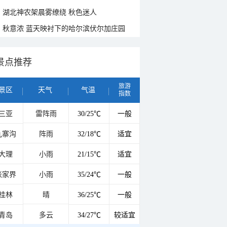
湖北神农架晨雾缭绕 秋色迷人
秋意浓 蓝天映衬下的哈尔滨伏尔加庄园
景点推荐
旅游
景区
天气
气温
指数
三亚
雷阵雨
30/25℃
一般
九寨沟
阵雨
32/18℃
适宜
大理
小雨
21/15℃
适宜
张家界
小雨
35/24℃
一般
桂林
晴
36/25℃
一般
青岛
多云
34/27℃
较适宜