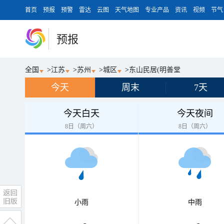
首页
预报
预警
雷达
云图
天气地图
专业产品
资讯
视频
节气
预报
全国
>
江苏
>
苏州
>
城区
>
东山民居(明善堂
今天
周末
7天
今天白天
今天夜间
8日（周六）
8日（周六）
小雨
中雨