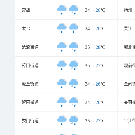
34
/
26
°C
常熟
扬州
34
/
26
°C
太仓
吴江
35
/
28
°C
沧浪街道
城北
35
/
27
°C
葑门街道
观前
34
/
26
°C
虎丘街道
金阊
34
/
26
°C
留园街道
娄葑
35
/
27
°C
娄门街道
平江