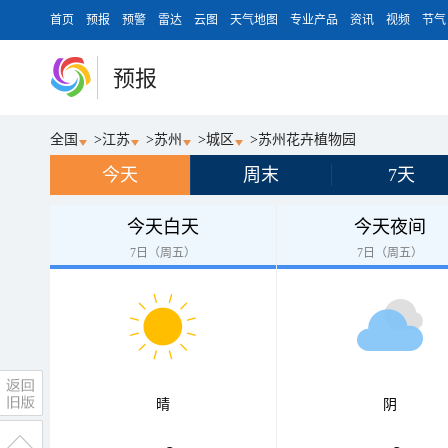
首页
预报
预警
雷达
云图
天气地图
专业产品
资讯
视频
节气
预报
全国
>
江苏
>
苏州
>
城区
>
苏州花卉植物园
今天
周末
7天
今天白天
今天夜间
7日（周五）
7日（周五）
晴
阴