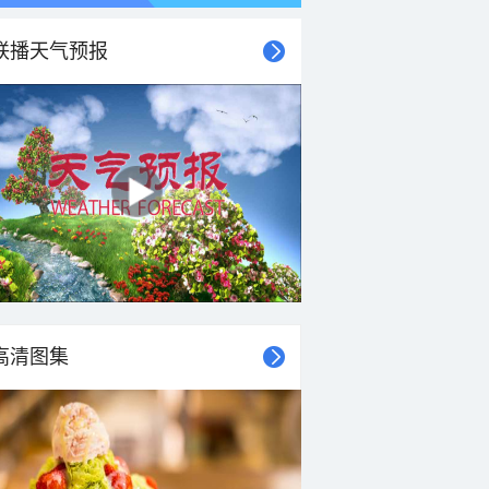
联播天气预报
21时
22时
23时
00时
01时
02时
03时
04时
高清图集