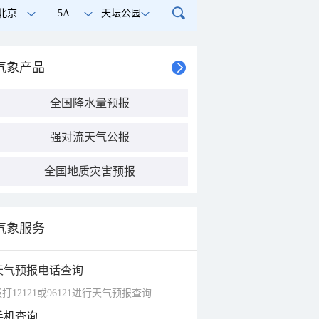
北京
5A
天坛公园
气象产品
全国降水量预报
强对流天气公报
全国地质灾害预报
气象服务
天气预报电话查询
打12121或96121进行天气预报查询
手机查询