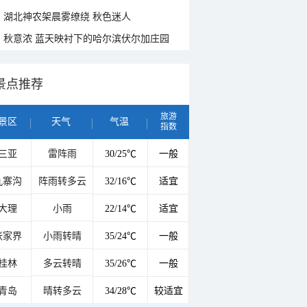
湖北神农架晨雾缭绕 秋色迷人
秋意浓 蓝天映衬下的哈尔滨伏尔加庄园
景点推荐
旅游
景区
天气
气温
指数
三亚
雷阵雨
30/25℃
一般
九寨沟
阵雨转多云
32/16℃
适宜
大理
小雨
22/14℃
适宜
张家界
小雨转晴
35/24℃
一般
桂林
多云转晴
35/26℃
一般
青岛
晴转多云
34/28℃
较适宜