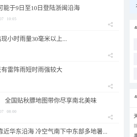
可能于9日至10日登陆浙闽沿海
07
10:05
小时雨量30毫米以上...
天有雷阵雨短时雨强较大
节！ 全国贴秋膘地图带你尽享南北美味
07
08:00
拨
靠近华东沿海 冷空气南下中东部多地暑...