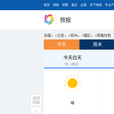
首页
预报
预警
雷达
云图
天气地图
专业产
预报
全国
>
江苏
>
苏州
>
城区
>
荷塘月色
今天
周末
今天白天
7日（周五）
晴