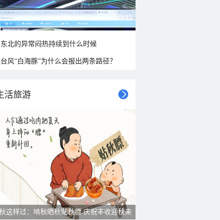
东北的异常闷热持续到什么时候
台风“白海豚”为什么会报出两条路径？
生活旅游
雨后峨眉沟壑尽显 金顶显真容