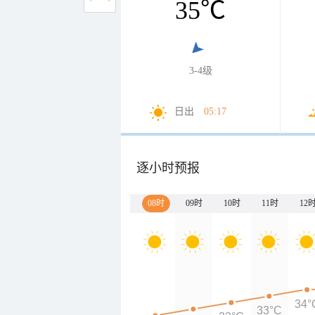
35
℃
3-4级
日出
05:17
逐小时预报
08时
09时
10时
11时
12
34°
33°C