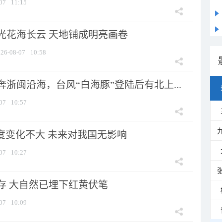
07
11:15
光花海长云 天地铺成明亮画卷
26-08-07
10:58
浙闽沿海，台风“白海豚”登陆后有北上...
07
10:57
强度变化不大 未来对我国无影响
07
10:27
存 大自然已埋下红黄伏笔
07
10:09