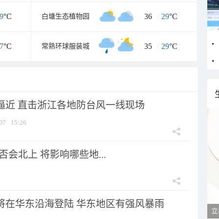
9
°C
36
/
29
°C
白塘生态植物园
7
°C
35
/
29
°C
常熟环球服装城
”逼近 直击浙江各地防台风一线现场
07
15:26
会北上 将影响哪些地...
”将在华东沿海登陆 华东地区有强风暴雨