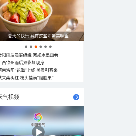
30°C
30°C
30°C
30°C
29°C
29°C
29°C
29°C
北风
北风
北风
北风
北风
北风
北风
北风
<3级
<3级
<3级
<3级
<3级
<3级
3-4级
<3级
广西南宁：盛夏里的“绿野仙踪”
贵阳雨后晨雾缭绕 宛如水墨画卷
广西钦州雨后双彩虹现身
河南洛阳“花海”上线 美景引客来
秋来栾树红 枝头挂满“胭脂果”
天气视频