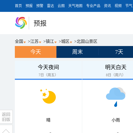
首页
预报
预警
雷达
云图
天气地图
专业产品
资讯
视频
节气
预报
全国
>
江苏
>
镇江
>
城区
>
北固山景区
今天
周末
7天
今天夜间
明天白天
7日（周五）
8日（周六）
晴
小雨