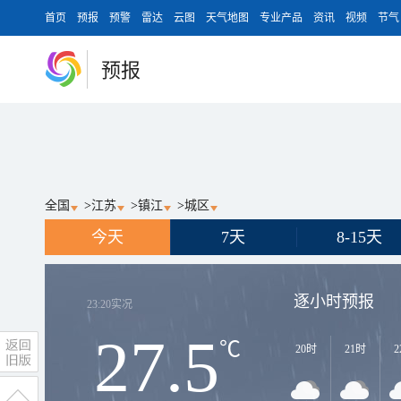
首页
预报
预警
雷达
云图
天气地图
专业产品
资讯
视频
节气
预报
全国
>
江苏
>
镇江
>
城区
今天
7天
8-15天
逐小时预报
23:20
实况
27.5
℃
20时
21时
2