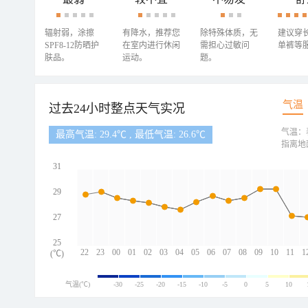
辐射弱，涂擦
有降水，推荐您
除特殊体质，无
建议穿
SPF8-12防晒护
在室内进行休闲
需担心过敏问
单裤等
肤品。
运动。
题。
气温
过去24小时整点天气实况
气温：
最高气温: 29.4℃ , 最低气温: 26.6℃
指离地
31
29
27
25
22
23
00
01
02
03
04
05
06
07
08
09
10
11
1
(℃)
气温(℃)
-30
-25
-20
-15
-10
-5
0
5
10