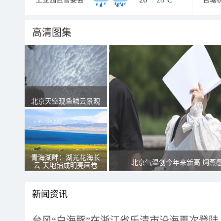
高清图集
北京天空现鱼鳞云景观
青海湖畔：湖光花海长
北京气温创今年来新高 焖蒸
云 天地铺成明亮画卷
新闻资讯
台风“白海豚”在浙江省乐清市沿海再次登陆