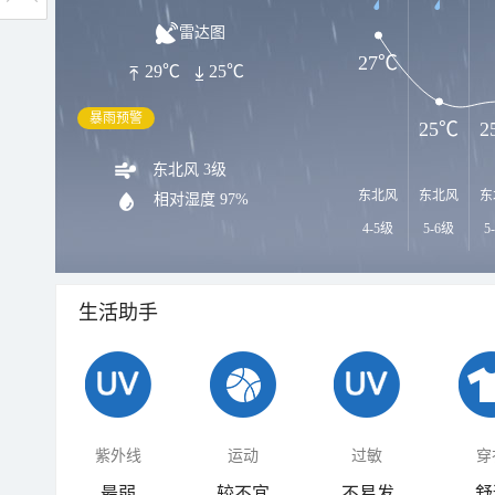
雷达图
27℃
29℃
25℃
暴雨预警
25℃
2
东北风 3级
东北风
东北风
东
相对湿度
97%
4-5级
5-6级
5
生活助手
紫外线
运动
过敏
穿
最弱
较不宜
不易发
舒