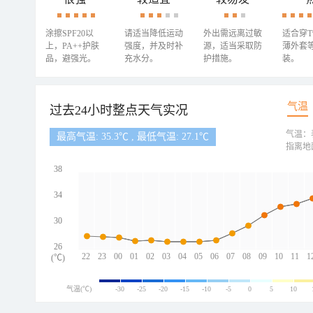
涂擦SPF20以
请适当降低运动
外出需远离过敏
适合穿
上，PA++护肤
强度，并及时补
源，适当采取防
薄外套
品，避强光。
充水分。
护措施。
装。
气温
过去24小时整点天气实况
气温：
最高气温: 35.3℃ , 最低气温: 27.1℃
指离地
38
34
30
26
22
23
00
01
02
03
04
05
06
07
08
09
10
11
1
(℃)
气温(℃)
-30
-25
-20
-15
-10
-5
0
5
10