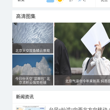
高清图集
北京天空现鱼鳞云景观
今日份天空“显眼包” 北
北京气温创今年来新高 焖蒸
京浓积云强势抢镜
新闻资讯