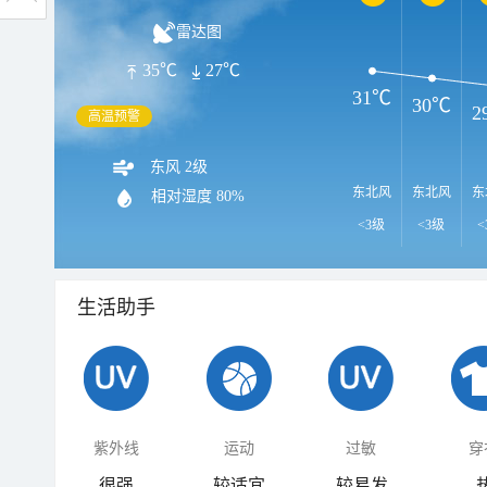
雷达图
35℃
27℃
31℃
30℃
2
高温预警
东风 2级
东北风
东北风
东
相对湿度
80%
<3级
<3级
<
生活助手
紫外线
运动
过敏
穿
很强
较适宜
较易发