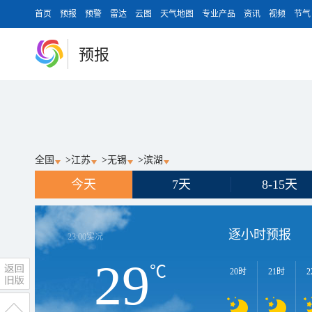
首页
预报
预警
雷达
云图
天气地图
专业产品
资讯
视频
节气
预报
全国
>
江苏
>
无锡
>
滨湖
今天
7天
8-15天
逐小时预报
23:00
实况
29
℃
20时
21时
2