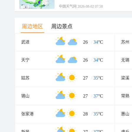
中国天气网 2026-08-02 07:58
周边地区
周边景点
26
/
34
°C
武进
苏州
26
/
34
°C
天宁
无锡
27
/
35
°C
姑苏
梁溪
27
/
37
°C
锡山
常熟
28
/
35
°C
张家港
惠山
27
/
37
°C
新吴
虎丘