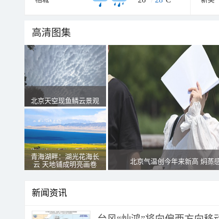
高清图集
北京天空现鱼鳞云景观
青海湖畔：湖光花海长
北京气温创今年来新高 焖蒸
云 天地铺成明亮画卷
新闻资讯