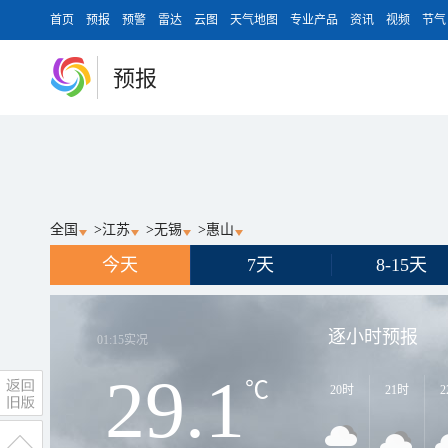
首页
预报
预警
雷达
云图
天气地图
专业产品
资讯
视频
节气
预报
全国
>
江苏
>
无锡
>
惠山
今天
7天
8-15天
逐小时预报
01:15
实况
29.1
℃
20时
21时
2