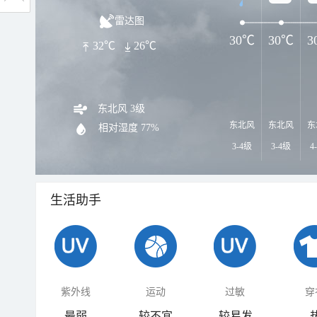
雷达图
30℃
30℃
3
32℃
26℃
东北风 3级
东北风
东北风
东
相对湿度
77%
3-4级
3-4级
4
生活助手
紫外线
运动
过敏
穿
最弱
较不宜
较易发