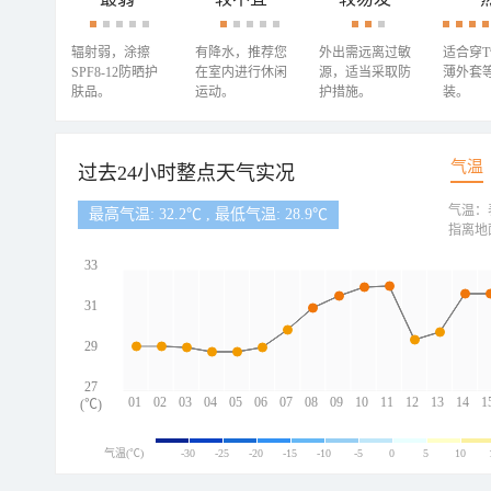
辐射弱，涂擦
有降水，推荐您
外出需远离过敏
适合穿
SPF8-12防晒护
在室内进行休闲
源，适当采取防
薄外套
肤品。
运动。
护措施。
装。
气温
过去24小时整点天气实况
气温：
最高气温: 32.2℃ , 最低气温: 28.9℃
指离地
33
31
29
27
01
02
03
04
05
06
07
08
09
10
11
12
13
14
1
(℃)
气温(℃)
-30
-25
-20
-15
-10
-5
0
5
10