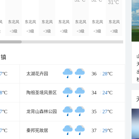
31°C
30°C
风
东北风
东北风
东北风
东北风
东北风
东北风
东北风
东北风
级
<3级
<3级
<3级
<3级
<3级
<3级
<3级
<3级
乡镇
7
°C
36
/
28
°C
太湖花卉园
8
°C
34
/
24
°C
陶祖圣境风景区
7
°C
35
/
27
°C
龙背山森林公园
7
°C
37
/
29
°C
秦邦宪故居