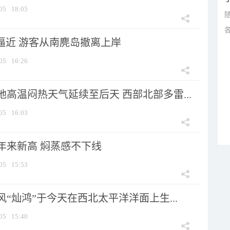
05
18:05
”逼近 游客从南麂岛撤离上岸
05
16:26
高温闷热天气延续至后天 西部北部多雷...
05
16:03
年来新高 焖蒸感不下线
05
15:53
风“灿鸿”于今天在西北太平洋洋面上生...
05
15:40