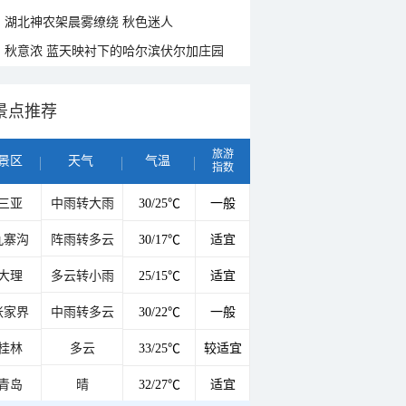
湖北神农架晨雾缭绕 秋色迷人
秋意浓 蓝天映衬下的哈尔滨伏尔加庄园
景点推荐
旅游
景区
天气
气温
指数
三亚
中雨转大雨
30/25℃
一般
九寨沟
阵雨转多云
30/17℃
适宜
大理
多云转小雨
25/15℃
适宜
张家界
中雨转多云
30/22℃
一般
桂林
多云
33/25℃
较适宜
青岛
晴
32/27℃
适宜