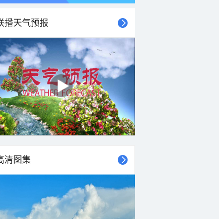
联播天气预报
21时
22时
23时
00时
01时
02时
03时
04时
高清图集