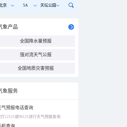
北京
5A
天坛公园
气象产品
全国降水量预报
强对流天气公报
全国地质灾害预报
气象服务
天气预报电话查询
打12121或96121进行天气预报查询
手机查询