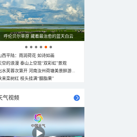
30°C
29°C
29°C
29°C
28°C
28°C
28°C
28°C
东北风
东北风
东北风
东北风
东北风
东北风
东北风
东北风
<3级
<3级
<3级
<3级
<3级
<3级
<3级
<3级
呼伦贝尔草原 藏着最治愈的蓝天白云
山西平陆：雨润荷花 如诗如画
天空的浪漫 泰山上空现“双彩虹”景观
出水芙蓉次第开 河南汝州荷塘美景醉游...
秋来栾树红 枝头挂满“胭脂果”
天气视频