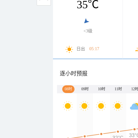
35
℃
<3级
日出
05:17
逐小时预报
08时
09时
10时
11时
12
33°
32°C