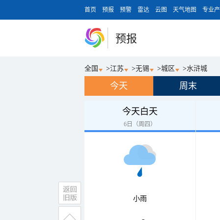
首页
预报
预警
雷达
云图
天气地图
专业产
预报
全国
>
江苏
>
无锡
>
城区
>
水浒城
今天
周末
今天白天
6日（周四）
小雨