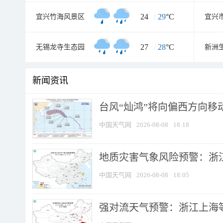
24
/
29
°C
宜兴竹海风景区
宜兴
27
/
28
°C
无锡龙寺生态园
新洲
新闻资讯
台风“灿鸿”将向偏西方向移
中国天气网
2026-08-08
18:18
地质灾害气象风险预警：浙
中国天气网
2026-08-08
18:05
强对流天气预警：浙江上海等4