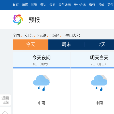
首页
预报
预警
雷达
云图
天气地图
专业产品
资讯
视频
节气
预报
全国
>
江苏
>
无锡
>
城区
>
灵山大佛
今天
周末
7天
今天夜间
明天白天
8日（周六）
9日（周日）
中雨
中雨