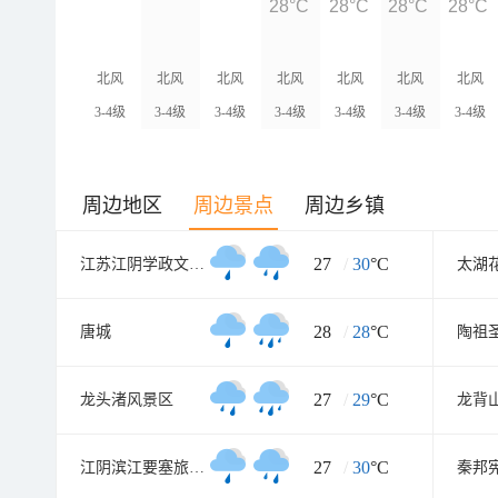
28°C
28°C
28°C
28°C
北风
北风
北风
北风
北风
北风
北风
3-4级
3-4级
3-4级
3-4级
3-4级
3-4级
3-4级
周边地区
周边景点
周边乡镇
27
/
30
°C
江苏江阴学政文化旅游区
太湖
28
/
28
°C
唐城
陶祖
27
/
29
°C
龙头渚风景区
龙背
27
/
30
°C
江阴滨江要塞旅游区
秦邦