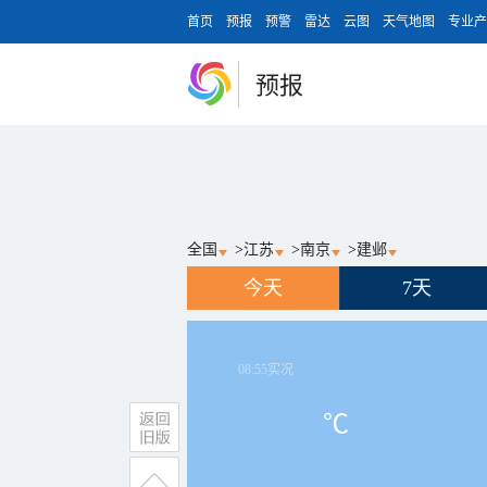
首页
预报
预警
雷达
云图
天气地图
专业产
预报
全国
>
江苏
>
南京
>
建邺
今天
7天
08:55
实况
℃