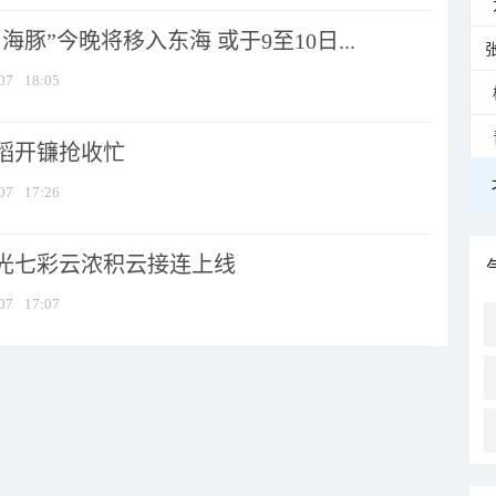
海豚”今晚将移入东海 或于9至10日...
07
18:05
稻开镰抢收忙
07
17:26
光七彩云浓积云接连上线
07
17:07