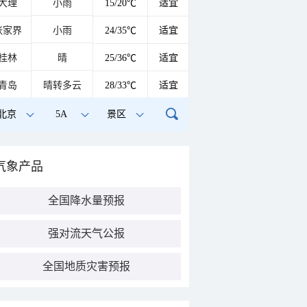
大理
小雨
15/20℃
适宜
张家界
小雨
24/35℃
适宜
桂林
晴
25/36℃
适宜
青岛
晴转多云
28/33℃
适宜
北京
5A
景区
气象产品
全国降水量预报
强对流天气公报
全国地质灾害预报