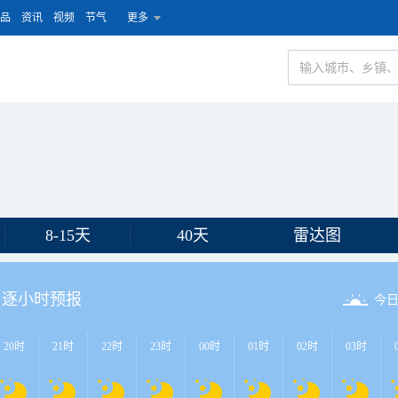
品
资讯
视频
节气
更多
8-15天
40天
雷达图
逐小时预报
今
20时
21时
22时
23时
00时
01时
02时
03时