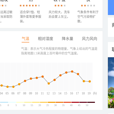
需远离过敏
适合穿T恤、短
风力较大，洗车
气象条件有利于
适当采取防
薄外套等夏季服
后会蒙上灰尘。
空气污染物扩
施。
装。
散。
气温
相对湿度
降水量
风力风向
气温：表示大气冷热程度的物理量，气象上给出的气温是
指离地面1.5米高度上百叶箱中的空气温度。
(h)
04
05
06
07
08
09
10
11
12
13
14
15
16
17
18
19
-5
0
5
10
15
20
25
30
35
40
45
50