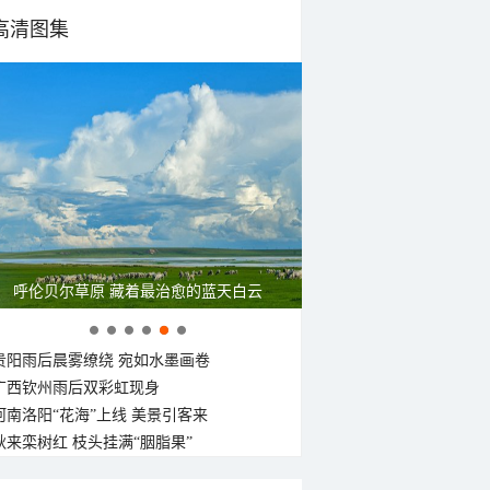
高清图集
呼伦贝尔草原 藏着最治愈的蓝天白云
贵阳雨后晨雾缭绕 宛如水墨画卷
广西钦州雨后双彩虹现身
河南洛阳“花海”上线 美景引客来
秋来栾树红 枝头挂满“胭脂果”