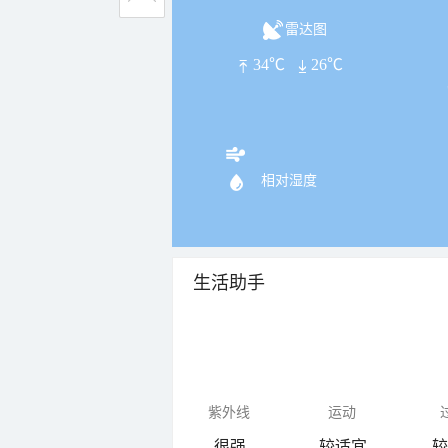
雷达图
34℃
26℃
相对湿度
生活助手
紫外线
运动
很强
较适宜
较