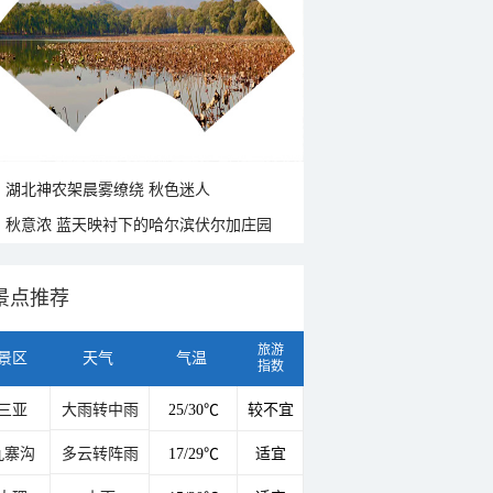
山水扇面：秋红点缀颐和园西堤
湖北神农架晨雾缭绕 秋色迷人
秋意浓 蓝天映衬下的哈尔滨伏尔加庄园
景点推荐
旅游
景区
天气
气温
指数
三亚
大雨转中雨
25/30℃
较不宜
九寨沟
多云转阵雨
17/29℃
适宜