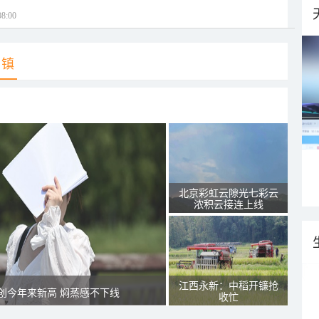
8:00
乡镇
北京彩虹云隙光七彩云
浓积云接连上线
江西永新：中稻开镰抢
创今年来新高 焖蒸感不下线
收忙