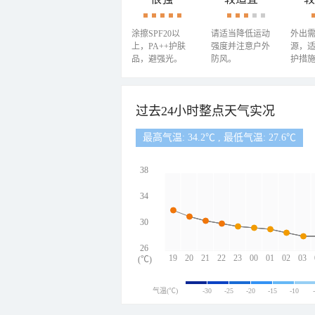
涂擦SPF20以
请适当降低运动
外出
上，PA++护肤
强度并注意户外
源，
品，避强光。
防风。
护措
过去24小时整点天气实况
最高气温: 34.2℃ , 最低气温: 27.6℃
38
34
30
26
19
20
21
22
23
00
01
02
03
(℃)
气温(℃)
-30
-25
-20
-15
-10