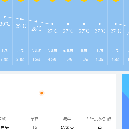
30℃
29℃
28℃
27℃
27℃
27℃
27℃
27℃
北风
北风
东北风
东北风
东北风
北风
北风
北风
3-4级
3-4级
4-5级
4-5级
4-5级
4-5级
4-5级
4-5级
过敏
穿衣
洗车
空气污染扩散
易发
热
较不宜
良