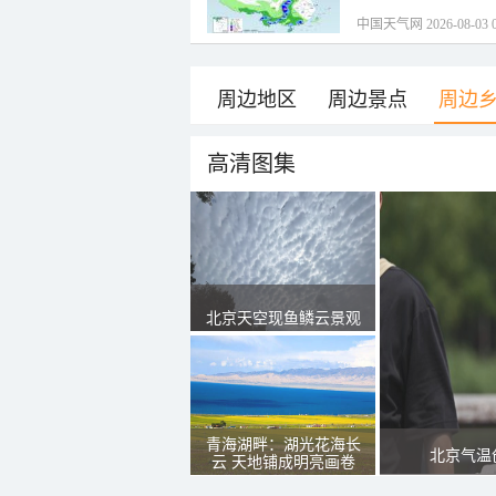
中国天气网 2026-08-03 0
周边地区
周边景点
周边
高清图集
北京天空现鱼鳞云景观
青海湖畔：湖光花海长
北京气温
云 天地铺成明亮画卷