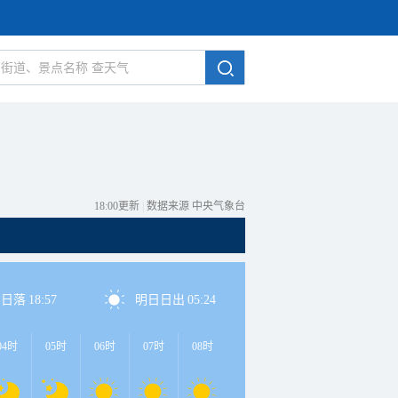
18:00更新
|
数据来源 中央气象台
日日落
18:57
明日日出
05:24
04时
05时
06时
07时
08时
09时
10时
11时
1