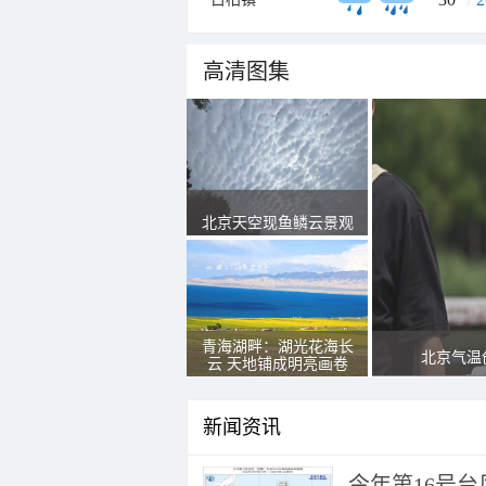
高清图集
北京天空现鱼鳞云景观
青海湖畔：湖光花海长
北京气温
云 天地铺成明亮画卷
新闻资讯
今年第16号台