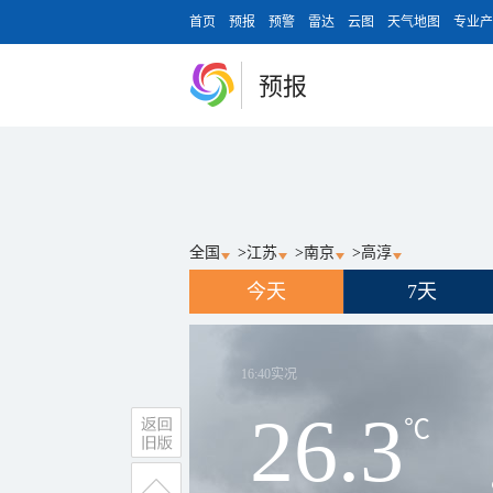
首页
预报
预警
雷达
云图
天气地图
专业产
预报
全国
>
江苏
>
南京
>
高淳
今天
7天
16:40
实况
26.3
℃