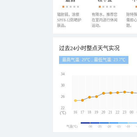
辐射弱，涂擦
有降水，推荐您
除特
SPF8-12防晒护
在室内进行休闲
需担
肤品。
运动。
题。
过去24小时整点天气实况
最高气温: 29℃ , 最低气温: 23.7℃
34
30
26
22
16
17
18
19
20
21
22
23
00
(℃)
气温(℃)
-30
-25
-20
-15
-10