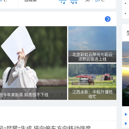
北京彩虹云隙光七彩云
浓积云接连上线
江西永新：中稻开镰抢
创今年来新高 焖蒸感不下线
收忙
风“琵鹭”生成 将向偏东方向移动强度...