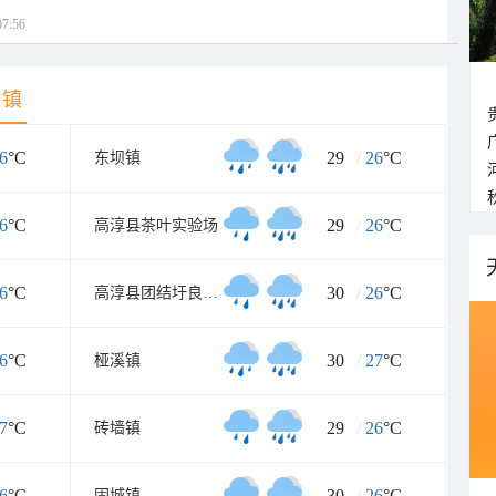
7:56
乡镇
6
°C
29
/
26
°C
东坝镇
6
°C
29
/
26
°C
高淳县茶叶实验场
6
°C
30
/
26
°C
高淳县团结圩良种繁育场
6
°C
30
/
27
°C
桠溪镇
7
°C
29
/
26
°C
砖墙镇
6
°C
30
/
26
°C
固城镇