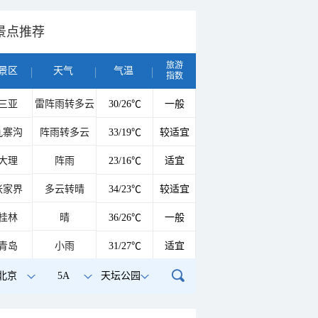
景点推荐
旅游
景区
天气
气温
指数
三亚
雷阵雨转多云
30/26℃
一般
九寨沟
阵雨转多云
33/19℃
较适宜
大理
阵雨
23/16℃
适宜
张家界
多云转晴
34/23℃
较适宜
桂林
晴
36/26℃
一般
青岛
小雨
31/27℃
适宜
北京
5A
天坛公园