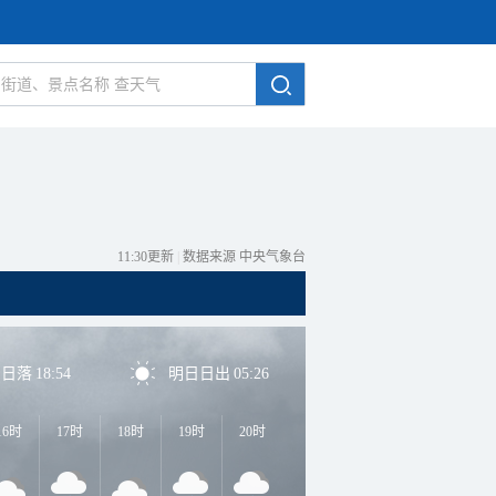
11:30更新
|
数据来源 中央气象台
日日落
18:54
明日日出
05:26
16时
17时
18时
19时
20时
21时
22时
23时
0