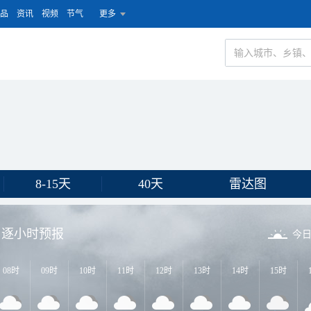
品
资讯
视频
节气
更多
8-15天
40天
雷达图
逐小时预报
今
08时
09时
10时
11时
12时
13时
14时
15时