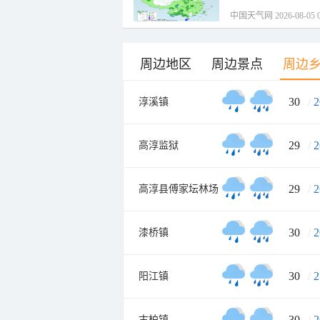
中国天气网 2026-08-05 0
周边地区
周边景点
周边
30
/
2
淳溪镇
29
/
2
高淳监狱
29
/
2
高淳县傅家坛林场
30
/
2
漆桥镇
30
/
2
阳江镇
30
/
2
古柏镇