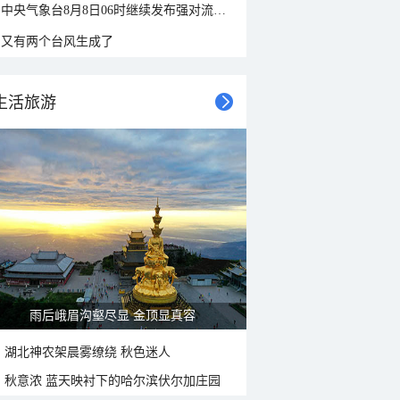
中央气象台8月8日06时继续发布强对流天气蓝色预警
又有两个台风生成了
生活旅游
雨后峨眉沟壑尽显 金顶显真容
湖北神农架晨雾缭绕 秋色迷人
秋意浓 蓝天映衬下的哈尔滨伏尔加庄园