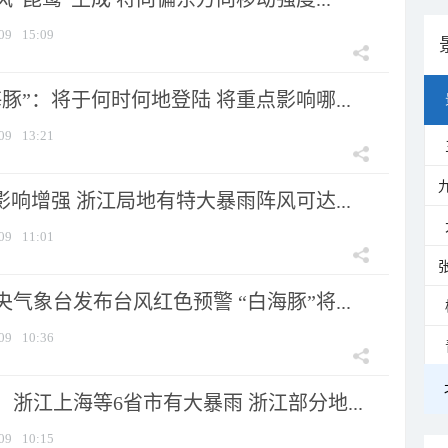
09
15:09
豚”：将于何时何地登陆 将重点影响哪...
09
13:21
影响增强 浙江局地有特大暴雨阵风可达...
09
11:01
气象台发布台风红色预警 “白海豚”将...
09
10:36
浙江上海等6省市有大暴雨 浙江部分地...
09
10:15