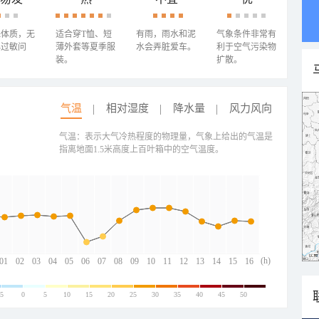
殊体质，无
适合穿T恤、短
有雨，雨水和泥
气象条件非常有
心过敏问
薄外套等夏季服
水会弄脏爱车。
利于空气污染物
装。
扩散。
气温
相对湿度
降水量
风力风向
气温：表示大气冷热程度的物理量，气象上给出的气温是
指离地面1.5米高度上百叶箱中的空气温度。
(h)
01
02
03
04
05
06
07
08
09
10
11
12
13
14
15
16
-5
0
5
10
15
20
25
30
35
40
45
50