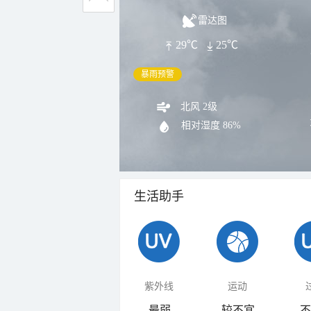
雷达图
29℃
25℃
暴雨预警
北风 2级
相对湿度
86%
生活助手
紫外线
运动
最弱
较不宜
不