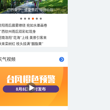
广西南宁：盛夏里的“绿野仙踪”
贵阳雨后晨雾缭绕 宛如水墨画卷
广西钦州雨后双彩虹现身
河南洛阳“花海”上线 美景引客来
秋来栾树红 枝头挂满“胭脂果”
天气视频