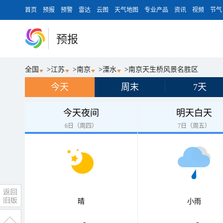
首页
预报
预警
雷达
云图
天气地图
专业产品
资讯
视频
节气
预报
全国
>
江苏
>
南京
>
溧水
>
南京天生桥风景名胜区
今天
周末
7天
今天夜间
明天白天
6日（周四）
7日（周五）
晴
小雨