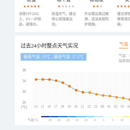
涂擦SPF20以
高温天气，建议
外出需远离过敏
建议穿
上，PA++护肤
停止高强度运
源，适当采取防
裤等清
品，避强光。
动。
护措施。
装。
气温
过去24小时整点天气实况
气温：
最高气温: 35℃ , 最低气温: 27.2℃
指离地
38
34
30
26
14
15
16
17
18
19
20
21
22
23
00
01
02
03
0
(℃)
气温(℃)
-30
-25
-20
-15
-10
-5
0
5
10