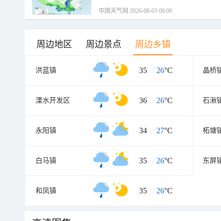
中国天气网 2026-08-03 08:00
周边地区
周边景点
周边乡镇
35
/
26
°C
洪蓝镇
晶桥
36
/
26
°C
溧水开发区
石湫
34
/
27
°C
永阳镇
柘塘
35
/
26
°C
白马镇
东屏
35
/
26
°C
和凤镇