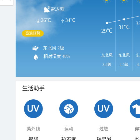
雷达图
26℃
34℃
3
31℃
29℃
高温预警
东北风 2级
东北风
东北风
东
相对湿度
48%
3-4级
4-5级
4
生活助手
紫外线
运动
过敏
穿
很强
较不宜
较易发
炎