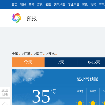
首页
预报
预警
雷达
云图
天气地图
专业产品
资讯
视频
节气
预报
全国
>
江苏
>
南京
>
溧水
今天
7天
8-15天
逐小时预报
14:35
实况
35
℃
08时
09时
1