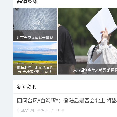
高清图集
北京天空现鱼鳞云景观
青海湖畔：湖光花海长
北京气温创今年来新高 焖蒸
云 天地铺成明亮画卷
新闻资讯
四问台风“白海豚”：登陆后是否会北上 将影响
中国天气网
2026-08-07
11:20