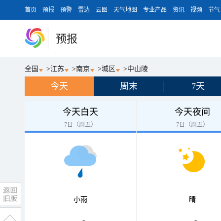
首页
预报
预警
雷达
云图
天气地图
专业产品
资讯
视频
节气
预报
全国
>
江苏
>
南京
>
城区
>
中山陵
今天
周末
7天
今天白天
今天夜间
7日（周五）
7日（周五）
小雨
晴