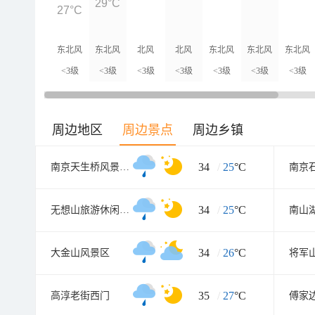
29°C
27°C
东北风
东北风
北风
北风
东北风
东北风
东北风
<3级
<3级
<3级
<3级
<3级
<3级
<3级
周边地区
周边景点
周边乡镇
34
/
25
°C
南京天生桥风景名胜区
34
/
25
°C
无想山旅游休闲度假区
南山
34
/
26
°C
大金山风景区
将军
35
/
27
°C
高淳老街西门
傅家