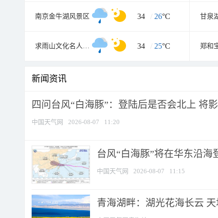
34
/
26
°C
南京金牛湖风景区
甘泉
34
/
25
°C
求雨山文化名人纪念馆
郑和
新闻资讯
四问台风“白海豚”：登陆后是否会北上 将影响
中国天气网
2026-08-07
11:20
台风“白海豚”将在华东沿海
中国天气网
2026-08-07
11:15
青海湖畔：湖光花海长云 