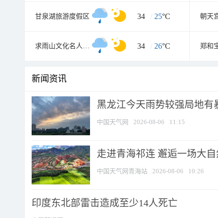
34
/
25
°C
甘泉湖旅游度假区
朝天
34
/
26
°C
求雨山文化名人纪念馆
郑和
新闻资讯
黑龙江今天雨势较强局地有暴
中国天气网
2026-08-06
11:15
走进青海祁连 邂逅一场大
中国天气网青海站
2026-08-06
10:26
印度东北部雷击造成至少14人死亡