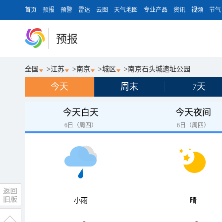
首页
预报
预警
雷达
云图
天气地图
专业产品
资讯
视频
节气
预报
全国
>
江苏
>
南京
>
城区
>
南京石头城遗址公园
今天
周末
7天
今天白天
今天夜间
6日（周四）
6日（周四）
小雨
晴