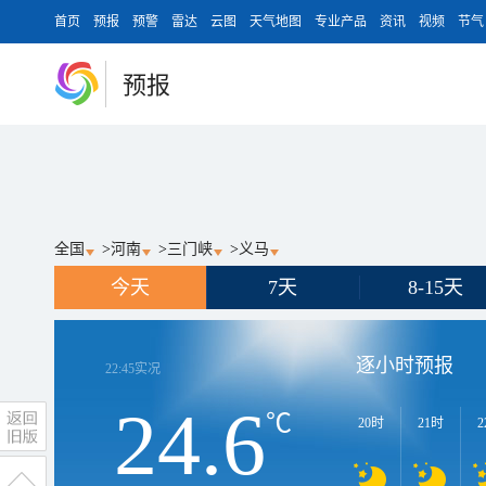
首页
预报
预警
雷达
云图
天气地图
专业产品
资讯
视频
节气
预报
全国
>
河南
>
三门峡
>
义马
今天
7天
8-15天
逐小时预报
22:45
实况
24.6
℃
20时
21时
2