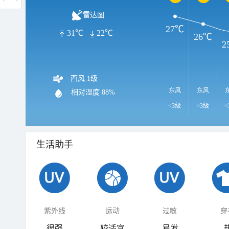
雷达图
27℃
31℃
22℃
26℃
2
西风 1级
东风
东风
相对湿度
88%
<3级
<3级
<
生活助手
紫外线
运动
过敏
穿
很强
较适宜
易发