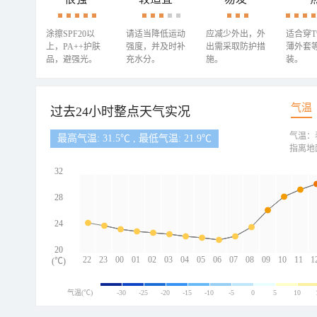
涂擦SPF20以
请适当降低运动
应减少外出，外
适合穿
上，PA++护肤
强度，并及时补
出需采取防护措
薄外套
品，避强光。
充水分。
施。
装。
气温
过去24小时整点天气实况
气温：
最高气温: 31.5℃ , 最低气温: 21.9℃
指离地
32
28
24
20
22
23
00
01
02
03
04
05
06
07
08
09
10
11
1
(℃)
气温(℃)
-30
-25
-20
-15
-10
-5
0
5
10