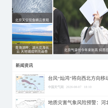
北京天空现鱼鳞云景观
青海湖畔：湖光花海长
北京气温创今年来新高 焖蒸
云 天地铺成明亮画卷
新闻资讯
台风“灿鸿”将向西北方向移
中国天气网
2026-08-07
18:10
地质灾害气象风险预警：河北