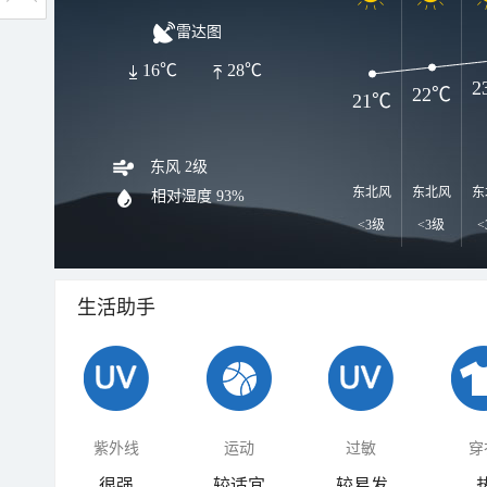
雷达图
16℃
28℃
2
22℃
21℃
东风 2级
东北风
东北风
东
相对湿度
93%
<3级
<3级
<
生活助手
紫外线
运动
过敏
穿
很强
较适宜
较易发