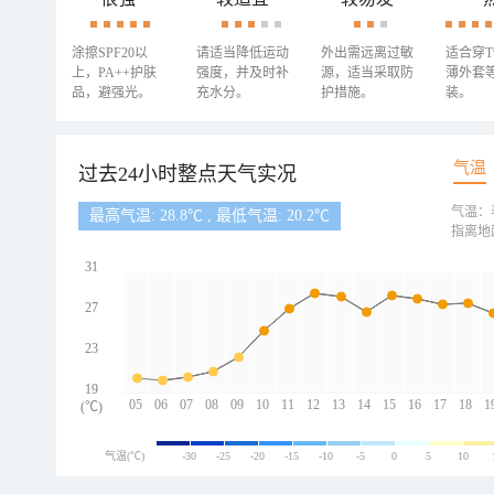
涂擦SPF20以
请适当降低运动
外出需远离过敏
适合穿
上，PA++护肤
强度，并及时补
源，适当采取防
薄外套
品，避强光。
充水分。
护措施。
装。
气温
过去24小时整点天气实况
气温：
最高气温: 28.8℃ , 最低气温: 20.2℃
指离地
31
27
23
19
05
06
07
08
09
10
11
12
13
14
15
16
17
18
1
(℃)
气温(℃)
-30
-25
-20
-15
-10
-5
0
5
10