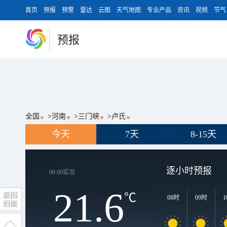
首页
预报
预警
雷达
云图
天气地图
专业产品
资讯
视频
节气
预报
全国
>
河南
>
三门峡
>
卢氏
今天
7天
8-15天
逐小时预报
06:00
实况
21.6
℃
08时
09时
1