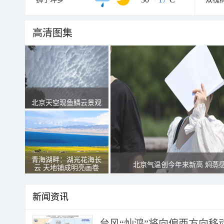
高清图集
北京天空现鱼鳞云景观
青海湖畔：湖光花海长
北京气温创今年来新高 焖蒸
云 天地铺成明亮画卷
新闻资讯
台风“灿鸿”将向偏西方向移