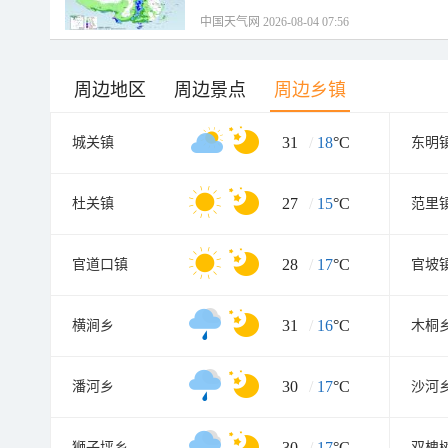
中国天气网 2026-08-04 07:56
周边地区
周边景点
周边乡镇
31
/
18
°C
城关镇
东明
27
/
15
°C
杜关镇
范里
28
/
17
°C
官道口镇
官坡
31
/
16
°C
横涧乡
木桐
30
/
17
°C
潘河乡
沙河
30
/
17
°C
狮子坪乡
双槐