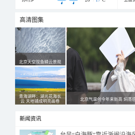
高清图集
北京天空现鱼鳞云景观
青海湖畔：湖光花海长
北京气温创今年来新高 焖蒸
云 天地铺成明亮画卷
新闻资讯
台风“白海豚”靠近浙闽沿海风