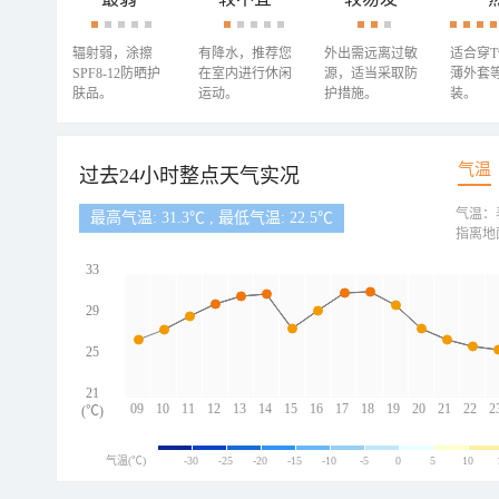
辐射弱，涂擦
有降水，推荐您
外出需远离过敏
适合穿
SPF8-12防晒护
在室内进行休闲
源，适当采取防
薄外套
肤品。
运动。
护措施。
装。
气温
过去24小时整点天气实况
气温：
最高气温: 31.3℃ , 最低气温: 22.5℃
指离地
33
29
25
21
09
10
11
12
13
14
15
16
17
18
19
20
21
22
2
(℃)
气温(℃)
-30
-25
-20
-15
-10
-5
0
5
10