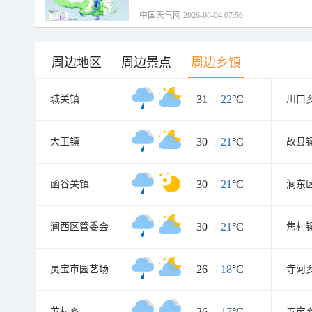
中国天气网 2026-08-04 07:56
周边地区
周边景点
周边乡镇
31
/
22
°C
城关镇
川口
30
/
21
°C
大王镇
故县
30
/
21
°C
函谷关镇
涧东
30
/
21
°C
涧西区管委会
焦村
26
/
18
°C
灵宝市园艺场
寺河
26
/
17
°C
苏村乡
五亩