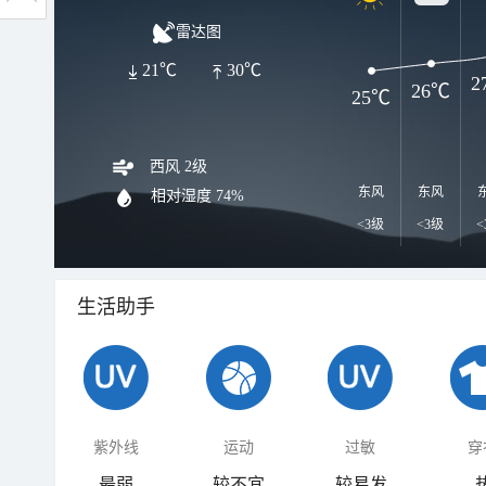
雷达图
21℃
30℃
2
26℃
25℃
西风 2级
东风
东风
相对湿度
74%
<3级
<3级
<
生活助手
紫外线
运动
过敏
穿
最弱
较不宜
较易发