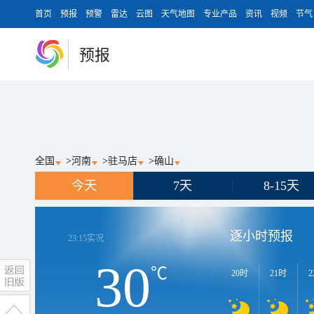
首页
预报
预警
雷达
云图
天气地图
专业产品
资讯
视频
节气
预报
全国
>
河南
>
驻马店
>
确山
今天
7天
8-15天
逐小时预报
23:15
实况
30
℃
20时
21时
2