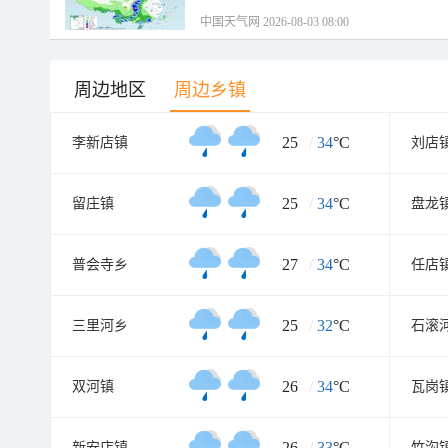
中国天气网 2026-08-03 08:00
周边地区
周边乡镇
25
/
34
°C
李新店镇
刘店
25
/
34
°C
留庄镇
盘龙
27
/
34
°C
普会寺乡
任店
25
/
32
°C
三里河乡
石滚
26
/
34
°C
双河镇
瓦岗
26
/
33
°C
新安店镇
竹沟