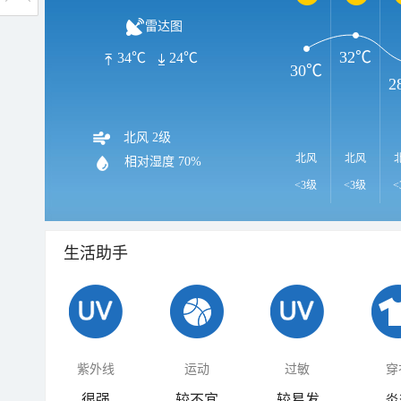
雷达图
32℃
34℃
24℃
30℃
2
北风 2级
北风
北风
相对湿度
70%
<3级
<3级
<
生活助手
紫外线
运动
过敏
穿
很强
较不宜
较易发
炎