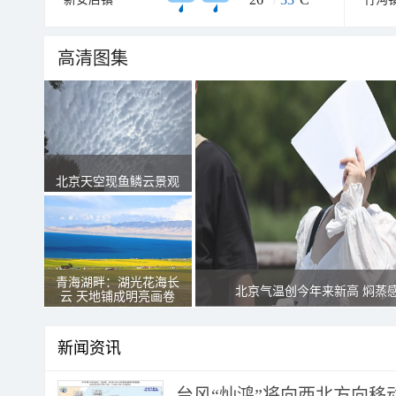
高清图集
北京天空现鱼鳞云景观
青海湖畔：湖光花海长
北京气温创今年来新高 焖蒸
云 天地铺成明亮画卷
新闻资讯
台风“灿鸿”将向西北方向移