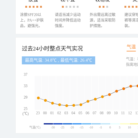
涂擦SPF20以
请适当减少运动
外出需远离过敏
建议穿
上，PA++护肤
时间并降低运动
源，适当采取防
裤等清
品，避强光。
强度。
护措施。
装。
气温
过去24小时整点天气实况
气温：
最高气温: 34.8℃ , 最低气温: 26.4℃
指离地
37
33
29
25
23
00
01
02
03
04
05
06
07
08
09
10
11
12
1
(℃)
气温(℃)
-30
-25
-20
-15
-10
-5
0
5
10