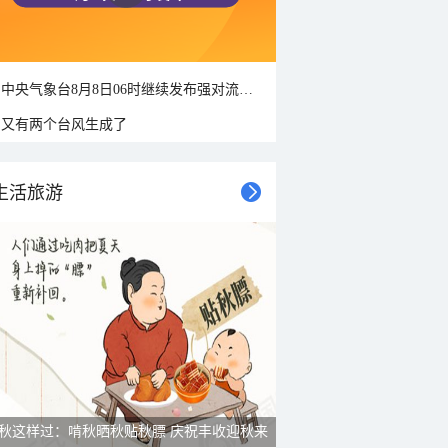
中央气象台8月8日06时继续发布强对流天气蓝色预警
又有两个台风生成了
生活旅游
秋这样过：啃秋晒秋贴秋膘 庆祝丰收迎秋来