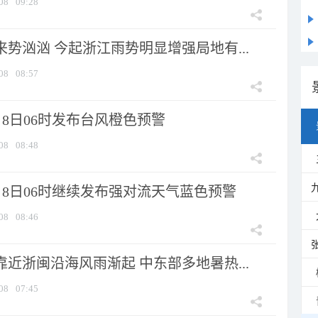
08
09:28
来势汹汹 今起浙江雨势明显增强局地有...
08
08:57
8日06时发布台风橙色预警
08
08:48
月8日06时继续发布强对流天气蓝色预警
08
08:46
靠近浙闽沿海风雨渐起 中东部多地暑热...
08
07:45