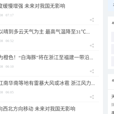
强度缓慢增强 未来对我国无影响
08
07:17
晴到多云天气为主 最高气温降至31℃...
08
06:52
橙色！“白海豚”将在浙江至福建一带沿...
08
06:10
南华南等地有雷暴大风或冰雹 浙江风力...
08
06:05
拨
将向西北方向移动 未来对我国无影响