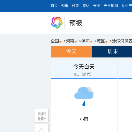
首页
预报
预警
雷达
云图
天气地图
专业产
预报
全国
>
河南
>
漯河
>
城区
>
沙澧河风
今天
周末
今天白天
8日（周六）
小雨