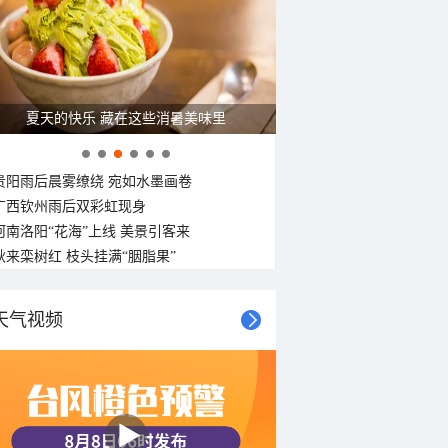
夏天的快乐 藏在这些消暑美味里
贵阳雨后晨雾缭绕 宛如水墨画卷
广西钦州雨后双彩虹现身
河南洛阳“花海”上线 美景引客来
秋来栾树红 枝头挂满“胭脂果”
天气视频