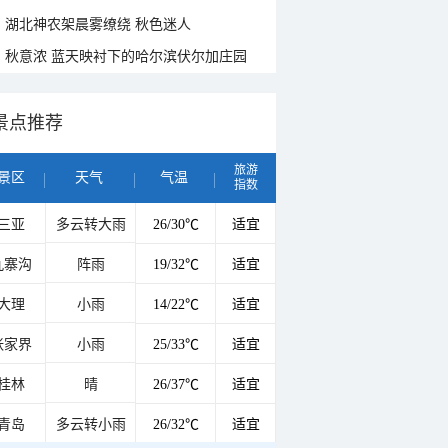
湖北神农架晨雾缭绕 秋色迷人
秋意浓 蓝天映衬下的哈尔滨伏尔加庄园
景点推荐
旅游
景区
天气
气温
指数
三亚
多云转大雨
26/30℃
适宜
九寨沟
阵雨
19/32℃
适宜
大理
小雨
14/22℃
适宜
张家界
小雨
25/33℃
适宜
桂林
晴
26/37℃
适宜
青岛
多云转小雨
26/32℃
适宜