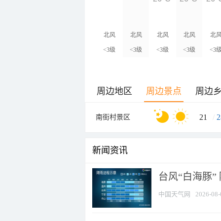
北风
北风
北风
北风
北
<3级
<3级
<3级
<3级
<3
周边地区
周边景点
周边
21
/
2
南街村景区
新闻资讯
台风“白海豚”
中国天气网
2026-08-