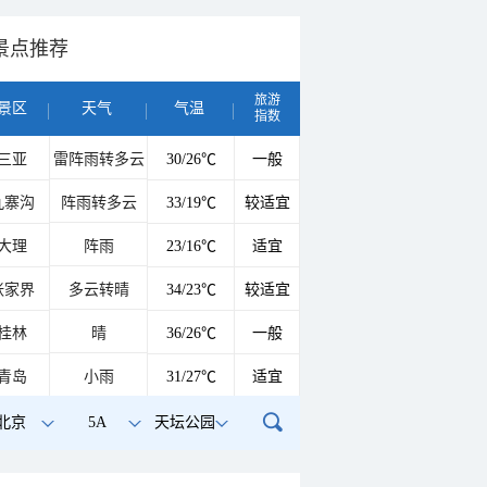
景点推荐
旅游
景区
天气
气温
指数
三亚
雷阵雨转多云
30/26℃
一般
九寨沟
阵雨转多云
33/19℃
较适宜
大理
阵雨
23/16℃
适宜
张家界
多云转晴
34/23℃
较适宜
桂林
晴
36/26℃
一般
青岛
小雨
31/27℃
适宜
北京
5A
天坛公园