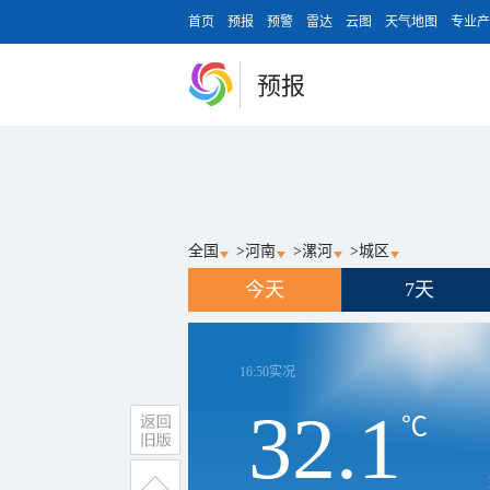
首页
预报
预警
雷达
云图
天气地图
专业产
预报
全国
>
河南
>
漯河
>
城区
今天
7天
16:50
实况
32.1
℃