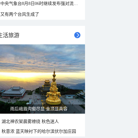
中央气象台8月8日06时继续发布强对流天气蓝色预警
又有两个台风生成了
生活旅游
雨后峨眉沟壑尽显 金顶显真容
湖北神农架晨雾缭绕 秋色迷人
秋意浓 蓝天映衬下的哈尔滨伏尔加庄园