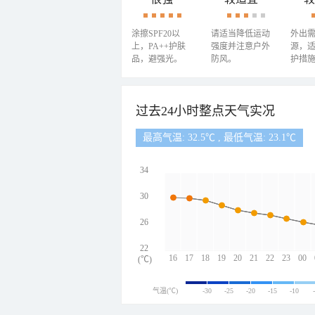
涂擦SPF20以
请适当降低运动
外出
上，PA++护肤
强度并注意户外
源，
品，避强光。
防风。
护措
过去24小时整点天气实况
最高气温: 32.5℃ , 最低气温: 23.1℃
34
30
26
22
16
17
18
19
20
21
22
23
00
(℃)
气温(℃)
-30
-25
-20
-15
-10