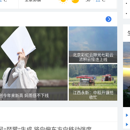
北京彩虹云隙光七彩云
浓积云接连上线
江西永新：中稻开镰抢
创今年来新高 焖蒸感不下线
收忙
风“琵鹭”生成 将向偏东方向移动强度...