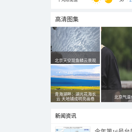
高清图集
北京天空现鱼鳞云景观
青海湖畔：湖光花海长
北京气温
云 天地铺成明亮画卷
新闻资讯
今年第16号台