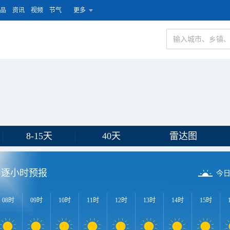
品
资讯
视频
节气
更多
8-15天
40天
雷达图
逐小时预报
今
08时
09时
10时
11时
12时
13时
14时
15时