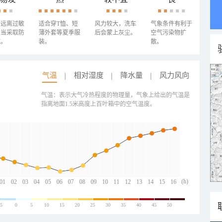
需远离过敏
适合穿T恤、短
风力较大，洗车
气象条件有利于
适当采取防
薄外套等夏季服
后会蒙上灰尘。
空气污染物扩
施。
装。
散。
气温
相对湿度
降水量
风力风向
气温：表示大气冷热程度的物理量，气象上给出的气温是
指离地面1.5米高度上百叶箱中的空气温度。
(h)
01
02
03
04
05
06
07
08
09
10
11
12
13
14
15
16
-5
0
5
10
15
20
25
30
35
40
45
50