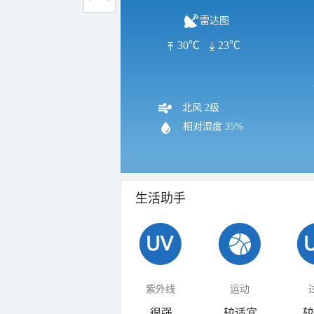
雷达图
30℃
23℃
北风 2级
相对湿度
35%
生活助手
紫外线
运动
很强
较适宜
较