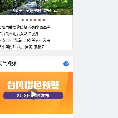
广西南宁：盛夏里的“绿野仙踪”
贵阳雨后晨雾缭绕 宛如水墨画卷
广西钦州雨后双彩虹现身
河南洛阳“花海”上线 美景引客来
秋来栾树红 枝头挂满“胭脂果”
天气视频