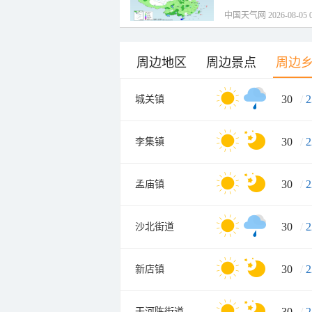
中国天气网 2026-08-05 0
周边地区
周边景点
周边
30
/
2
城关镇
30
/
2
李集镇
30
/
2
孟庙镇
30
/
2
沙北街道
30
/
2
新店镇
30
/
2
干河陈街道