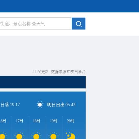
11:30更新
|
数据来源 中央气象台
日日落
19:17
明日日出
05:42
16时
17时
18时
19时
20时
21时
22时
23时
0