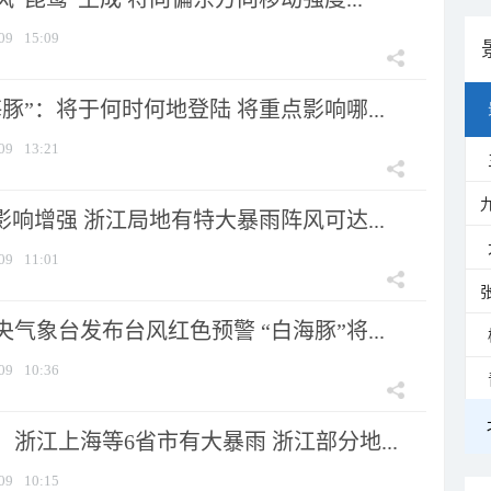
09
15:09
豚”：将于何时何地登陆 将重点影响哪...
09
13:21
影响增强 浙江局地有特大暴雨阵风可达...
09
11:01
气象台发布台风红色预警 “白海豚”将...
09
10:36
浙江上海等6省市有大暴雨 浙江部分地...
09
10:15