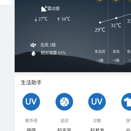
雷达图
27℃
34℃
3
31℃
29℃
北风 2级
东北风
东风
东
相对湿度
61%
<3级
<3级
<
生活助手
紫外线
运动
过敏
穿
很强
较不宜
较易发
炎