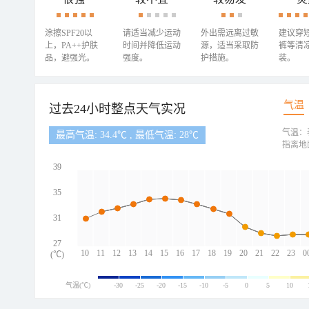
涂擦SPF20以
请适当减少运动
外出需远离过敏
建议穿
上，PA++护肤
时间并降低运动
源，适当采取防
裤等清
品，避强光。
强度。
护措施。
装。
气温
过去24小时整点天气实况
气温：
最高气温: 34.4℃ , 最低气温: 28℃
指离地
39
35
31
27
10
11
12
13
14
15
16
17
18
19
20
21
22
23
0
(℃)
气温(℃)
-30
-25
-20
-15
-10
-5
0
5
10