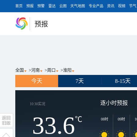
首页
预报
预警
雷达
云图
天气地图
专业产品
资讯
视频
节气
预报
全国
>
河南
>
周口
>
淮阳
今天
7天
8-15天
逐小时预报
10:30
实况
33.6
℃
08时
09时
1