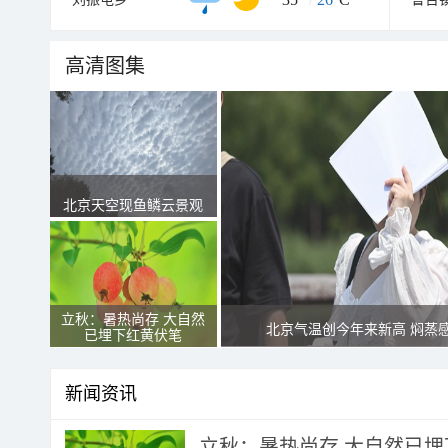
高清图集
北京天空现鱼鳞云景观
立秋：暑热尚存 大自然
北京气温创今年来新高 焖蒸
已埋下红黄伏笔
新闻资讯
立秋：暑热尚存 大自然已