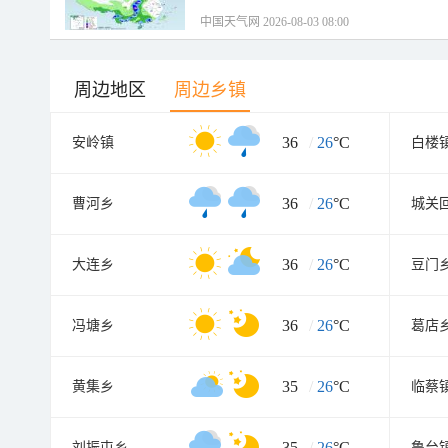
中国天气网 2026-08-03 08:00
周边地区
周边乡镇
36
/
26
°C
安岭镇
白楼
36
/
26
°C
曹河乡
城关
36
/
26
°C
大连乡
豆门
36
/
26
°C
冯塘乡
葛店
35
/
26
°C
黄集乡
临蔡
35
/
26
°C
刘振屯乡
鲁台