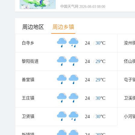
中国天气网 2026-08-03 08:00
周边地区
周边乡镇
24
/
30
°C
白寺乡
浚州
24
/
29
°C
黎阳街道
伾山
24
/
29
°C
善堂镇
屯子
24
/
30
°C
王庄镇
卫溪
24
/
30
°C
卫贤镇
小河
24
/
29
°C
新镇镇