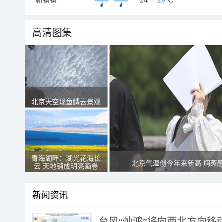
高清图集
北京天空现鱼鳞云景观
青海湖畔：湖光花海长
北京气温创今年来新高 焖蒸
云 天地铺成明亮画卷
新闻资讯
台风“灿鸿”将向西北方向移