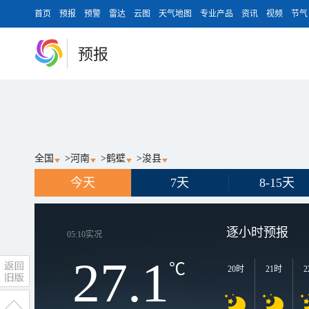
首页
预报
预警
雷达
云图
天气地图
专业产品
资讯
视频
节气
预报
全国
>
河南
>
鹤壁
>
浚县
今天
7天
8-15天
逐小时预报
05:10
实况
27.1
℃
20时
21时
2