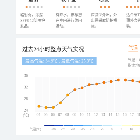
辐射弱，涂擦
有降水，推荐您
应减少外出，外
适合穿
SPF8-12防晒护
在室内进行休闲
出需采取防护措
薄外套
肤品。
运动。
施。
装。
气温
过去24小时整点天气实况
气温：
最高气温: 34.9℃ , 最低气温: 25.3℃
指离地
36
32
28
24
04
05
06
07
08
09
10
11
12
13
14
15
16
17
1
(℃)
气温(℃)
-30
-25
-20
-15
-10
-5
0
5
10