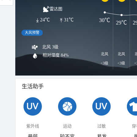
雷达图
30℃
24℃
31℃
29℃
2
大风预警
北风 3级
北风
北风
相对湿度
84%
<3级
<3级
<
生活助手
紫外线
运动
过敏
穿
最弱
较不宜
易发