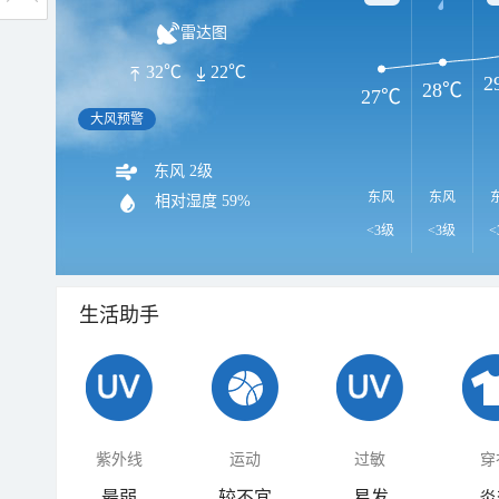
雷达图
32℃
22℃
2
28℃
27℃
大风预警
东风 2级
东风
东风
相对湿度
59%
<3级
<3级
<
生活助手
紫外线
运动
过敏
穿
最弱
较不宜
易发
炎