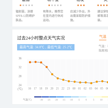
辐射弱，涂擦
有降水，推荐您
应减少外出，外
建议穿
SPF8-12防晒护
在室内进行休闲
出需采取防护措
裤等清
肤品。
运动。
施。
装。
气温
过去24小时整点天气实况
气温：
最高气温: 34.8℃ , 最低气温: 25.2℃
指离地
36
32
28
24
16
17
18
19
20
21
22
23
00
01
02
03
04
05
0
(℃)
气温(℃)
-30
-25
-20
-15
-10
-5
0
5
10