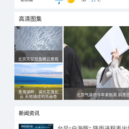
高清图集
北京天空现鱼鳞云景观
青海湖畔：湖光花海长
北京气温创今年来新高 焖蒸
云 天地铺成明亮画卷
新闻资讯
台风“白海豚” 降雨进程表出炉