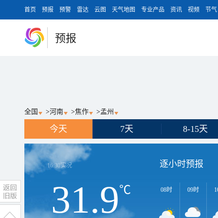
首页
预报
预警
雷达
云图
天气地图
专业产品
资讯
视频
节气
预报
全国
>
河南
>
焦作
>
孟州
今天
7天
8-15天
逐小时预报
16:30
实况
31.9
℃
08时
09时
1