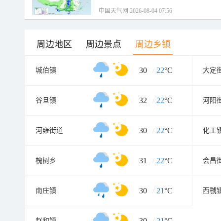
中国天气网 2026-08-04 07:56
周边地区
周边景点
周边乡镇
30
/
22
°C
城伯镇
大定
32
/
22
°C
谷旦镇
河阳
30
/
22
°C
河雍街道
化工
31
/
22
°C
槐树乡
会昌
30
/
21
°C
南庄镇
西虢
30
/
21
°C
赵和镇