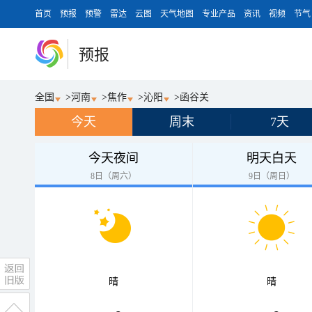
首页
预报
预警
雷达
云图
天气地图
专业产品
资讯
视频
节气
预报
全国
>
河南
>
焦作
>
沁阳
>
函谷关
今天
周末
7天
今天夜间
明天白天
8日（周六）
9日（周日）
晴
晴