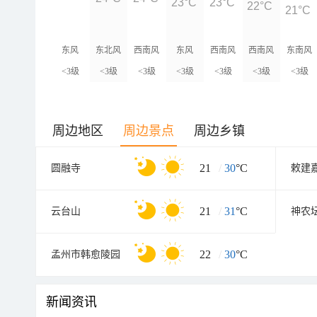
23°C
23°C
22°C
21°C
东风
东北风
西南风
东风
西南风
西南风
东南风
<3级
<3级
<3级
<3级
<3级
<3级
<3级
周边地区
周边景点
周边乡镇
21
/
30
°C
圆融寺
敕建
21
/
31
°C
云台山
神农
22
/
30
°C
孟州市韩愈陵园
新闻资讯