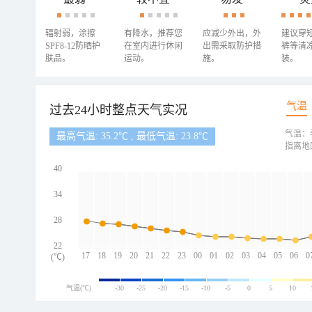
辐射弱，涂擦
有降水，推荐您
应减少外出，外
建议穿
SPF8-12防晒护
在室内进行休闲
出需采取防护措
裤等清
肤品。
运动。
施。
装。
气温
过去24小时整点天气实况
气温：
最高气温: 35.2℃ , 最低气温: 23.8℃
指离地
40
34
28
22
17
18
19
20
21
22
23
00
01
02
03
04
05
06
0
(℃)
气温(℃)
-30
-25
-20
-15
-10
-5
0
5
10