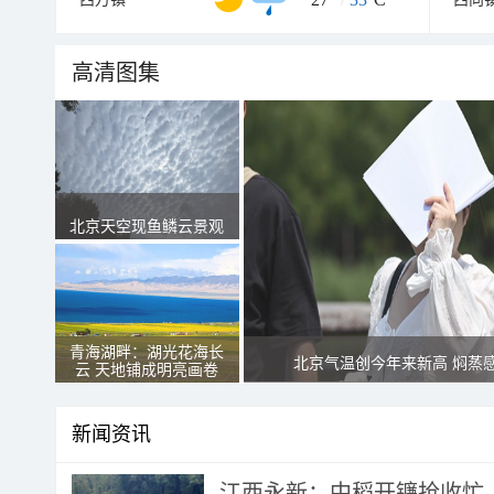
高清图集
北京天空现鱼鳞云景观
青海湖畔：湖光花海长
北京气温创今年来新高 焖蒸
云 天地铺成明亮画卷
新闻资讯
江西永新：中稻开镰抢收忙