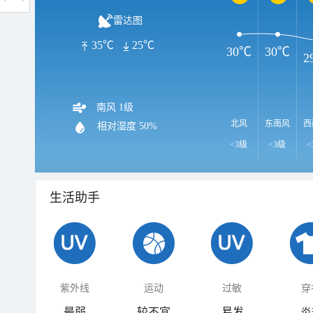
雷达图
35℃
25℃
30℃
30℃
2
南风 1级
北风
东南风
西
相对湿度
50%
<3级
<3级
<
生活助手
紫外线
运动
过敏
穿
最弱
较不宜
易发
炎