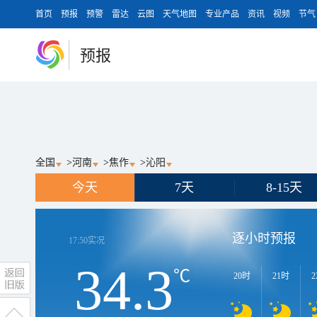
首页
预报
预警
雷达
云图
天气地图
专业产品
资讯
视频
节气
预报
全国
>
河南
>
焦作
>
沁阳
今天
7天
8-15天
逐小时预报
17:50
实况
34.3
℃
20时
21时
2