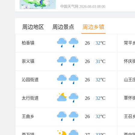
中国天气网 2026-08-03 08:00
周边地区
周边景点
周边乡镇
26
/
32
°C
柏香镇
常平
26
/
31
°C
崇义镇
怀庆
26
/
32
°C
沁园街道
山王
26
/
32
°C
太行街道
覃怀
26
/
32
°C
王曲乡
王召
27
/
33
°C
西万镇
西向