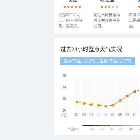
涂擦SPF20以
请适当降低运动
应减
上，PA++护肤
强度并注意户外
出需
品，避强光。
防风。
施。
过去24小时整点天气实况
最高气温: 35.2℃ , 最低气温: 27.7℃
38
34
30
26
02
03
04
05
06
07
08
09
10
(℃)
气温(℃)
-30
-25
-20
-15
-10