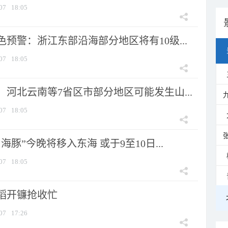
07
18:05
预警：浙江东部沿海部分地区将有10级...
07
18:05
河北云南等7省区市部分地区可能发生山...
07
18:05
海豚”今晚将移入东海 或于9至10日...
07
18:05
稻开镰抢收忙
07
17:26