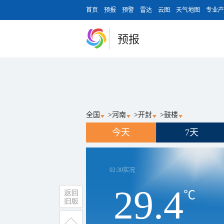
首页
预报
预警
雷达
云图
天气地图
专业产
预报
全国
>
河南
>
开封
>
鼓楼
今天
7天
02:30
实况
29.4
℃