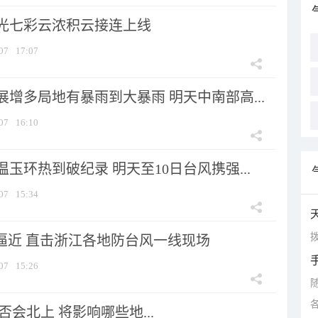
光七彩云浓积云接连上线
07
17:07
增多局地有暴雨到大暴雨 明天中南部高...
07
16:10
玉环热到破纪录 明天至10日台风携强...
07
15:34
拨
”逼近 直击浙江各地防台风一线现场
07
15:26
会北上 将影响哪些地...