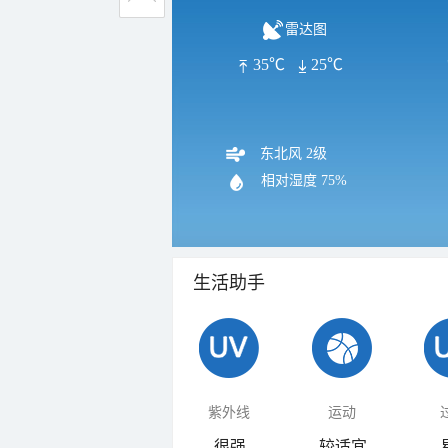
雷达图
35℃
25℃
东北风 2级
相对湿度
75%
生活助手
紫外线
运动
很强
较适宜