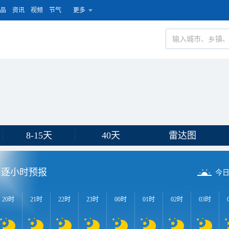
品
资讯
视频
节气
更多
8-15天
40天
雷达图
逐小时预报
今
20时
21时
22时
23时
00时
01时
02时
03时