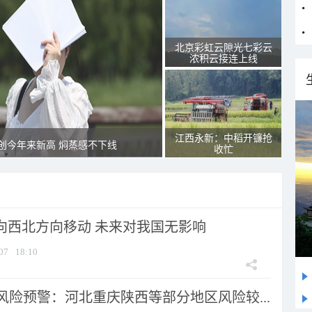
北京彩虹云隙光七彩云
浓积云接连上线
江西永新：中稻开镰抢
创今年来新高 焖蒸感不下线
收忙
将向西北方向移动 未来对我国无影响
07
18:10
风险预警：河北重庆陕西等部分地区风险较...