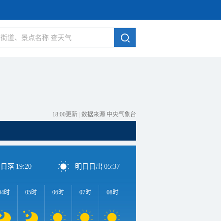
18:00更新
|
数据来源 中央气象台
日日落
19:20
明日日出
05:37
04时
05时
06时
07时
08时
09时
10时
11时
1