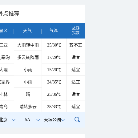
景点推荐
旅游
景区
天气
气温
指数
三亚
大雨转中雨
25/30℃
较不宜
九寨沟
多云转阵雨
17/29℃
适宜
大理
小雨
15/20℃
适宜
张家界
小雨
24/35℃
适宜
桂林
晴
25/36℃
适宜
青岛
晴转多云
28/33℃
适宜
北京
5A
天坛公园