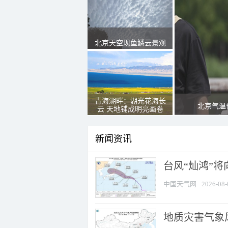
北京天空现鱼鳞云景观
青海湖畔：湖光花海长
北京气温
云 天地铺成明亮画卷
新闻资讯
台风“灿鸿”
中国天气网
2026-08-
地质灾害气象