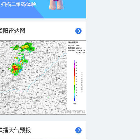
濮阳雷达图
联播天气预报