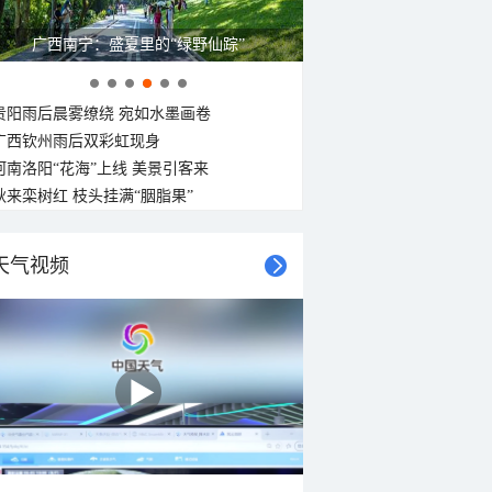
广西南宁：盛夏里的“绿野仙踪”
贵阳雨后晨雾缭绕 宛如水墨画卷
广西钦州雨后双彩虹现身
河南洛阳“花海”上线 美景引客来
秋来栾树红 枝头挂满“胭脂果”
天气视频