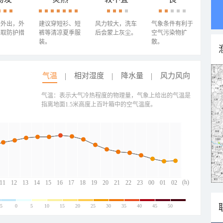
少外出，外
建议穿短衫、短
风力较大，洗车
气象条件有利于
采取防护措
裤等清凉夏季服
后会蒙上灰尘。
空气污染物扩
装。
散。
气温
相对湿度
降水量
风力风向
气温：表示大气冷热程度的物理量，气象上给出的气温是
指离地面1.5米高度上百叶箱中的空气温度。
(h)
11
12
13
14
15
16
17
18
19
20
21
22
23
00
01
02
-5
0
5
10
15
20
25
30
35
40
45
50