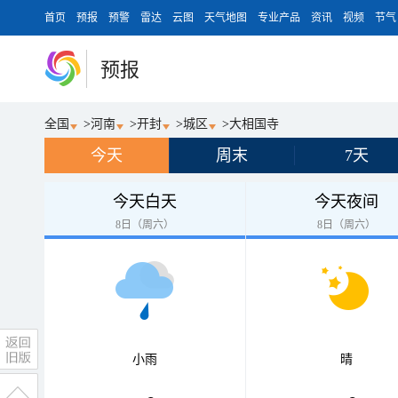
首页
预报
预警
雷达
云图
天气地图
专业产品
资讯
视频
节气
预报
全国
>
河南
>
开封
>
城区
>
大相国寺
今天
周末
7天
今天白天
今天夜间
8日（周六）
8日（周六）
小雨
晴