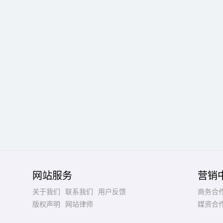
网站服务
营销
关于我们
联系我们
用户反馈
商务合
版权声明
网站律师
媒资合