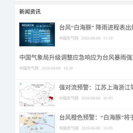
新闻资讯
台风“白海豚” 降雨进程表出炉
中国天气网
2026-08-08
13:19
中国气象局升级调整应急响应为台风暴雨强
中国天气网
2026-08-08
10:26
强对流预警：江苏上海浙江等地
中国天气网
2026-08-08
10:05
台风橙色预警：“白海豚”将于
中国天气网
2026-08-08
10:05