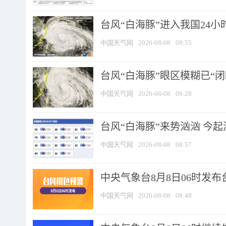
台风“白海豚”进入我国24小时
中国天气网
2026-08-08
09:55
台风“白海豚”眼区模糊已“闭
中国天气网
2026-08-08
09:28
台风“白海豚”来势汹汹 今起
中国天气网
2026-08-08
08:57
中央气象台8月8日06时发
中国天气网
2026-08-08
08:48