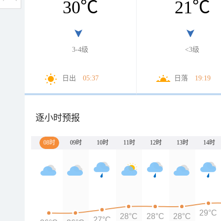
30
℃
21
℃
3-4级
<3级
日出
05:37
日落
19:19
逐小时预报
08时
09时
10时
11时
12时
13时
14时
29°C
28°C
28°C
28°C
27°C