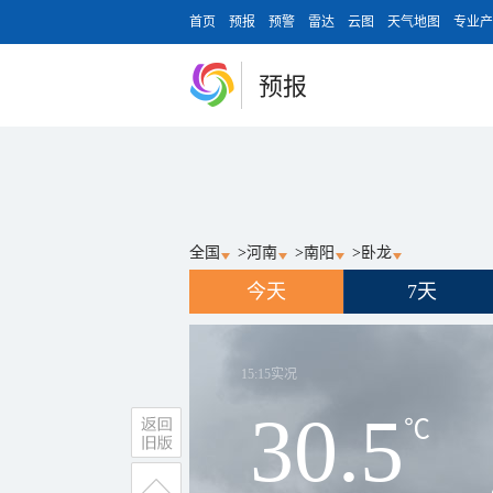
首页
预报
预警
雷达
云图
天气地图
专业产
预报
全国
>
河南
>
南阳
>
卧龙
今天
7天
15:15
实况
30.5
℃