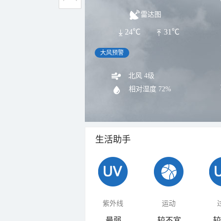
雷达图
24℃
31℃
大风预警
北风 4级
相对湿度
72%
生活助手
紫外线
运动
最弱
较不宜
较