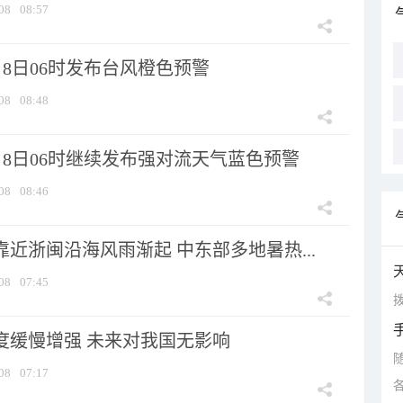
08
08:57
8日06时发布台风橙色预警
08
08:48
月8日06时继续发布强对流天气蓝色预警
08
08:46
靠近浙闽沿海风雨渐起 中东部多地暑热...
08
07:45
拨
强度缓慢增强 未来对我国无影响
08
07:17