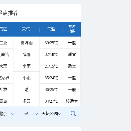
景点推荐
旅游
景区
天气
气温
指数
三亚
雷阵雨
30/25℃
一般
九寨沟
阵雨
32/18℃
适宜
大理
小雨
21/15℃
适宜
张家界
小雨
35/24℃
一般
桂林
晴
36/25℃
一般
青岛
多云
34/27℃
较适宜
北京
5A
天坛公园