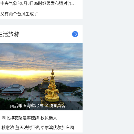
中央气象台8月8日06时继续发布强对流天气蓝色预警
又有两个台风生成了
生活旅游
雨后峨眉沟壑尽显 金顶显真容
湖北神农架晨雾缭绕 秋色迷人
秋意浓 蓝天映衬下的哈尔滨伏尔加庄园