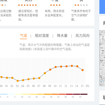
需远离过敏
建议穿短衫、短
有雨，雨水和泥
气象条件有利于
适当采取防
裤等清凉夏季服
水会弄脏爱车。
空气污染物扩
施。
装。
散。
气温
相对湿度
降水量
风力风向
气温：表示大气冷热程度的物理量，气象上给出的气温是
指离地面1.5米高度上百叶箱中的空气温度。
(h)
00
01
02
03
04
05
06
07
08
09
10
11
12
13
14
15
-5
0
5
10
15
20
25
30
35
40
45
50