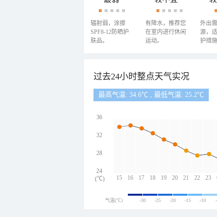
辐射弱，涂擦
有降水，推荐您
外出
SPF8-12防晒护
在室内进行休闲
源，
肤品。
运动。
护措
过去24小时整点天气实况
最高气温: 34.6℃ , 最低气温: 25.2℃
36
32
28
24
15
16
17
18
19
20
21
22
23
(℃)
气温(℃)
-30
-25
-20
-15
-10