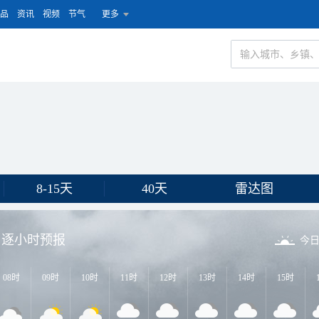
品
资讯
视频
节气
更多
8-15天
40天
雷达图
逐小时预报
今
08时
09时
10时
11时
12时
13时
14时
15时