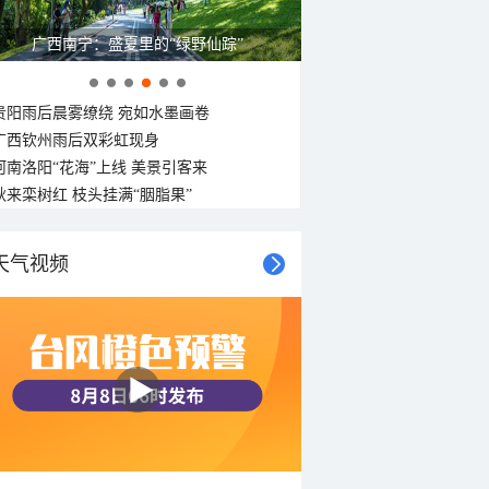
广西南宁：盛夏里的“绿野仙踪”
贵阳雨后晨雾缭绕 宛如水墨画卷
广西钦州雨后双彩虹现身
河南洛阳“花海”上线 美景引客来
秋来栾树红 枝头挂满“胭脂果”
天气视频