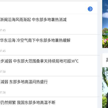
近浙闽沿海风雨渐起 中东部多地暑热消减
7:45
近华东沿海 冷空气南下中东部多地暑热缓解
7:45
步减弱 中东部大范围桑拿天持续局地可超38℃
7:50
减弱 东部多地高温闷热盛行
7:56
仍然频繁 我国东部多地高温不断