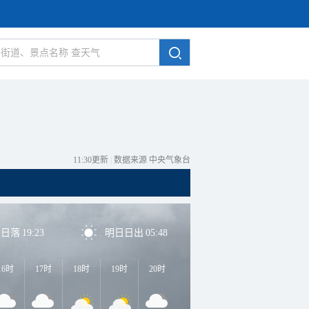
11:30更新
|
数据来源 中央气象台
日日落
19:23
明日日出
05:48
16时
17时
18时
19时
20时
21时
22时
23时
0