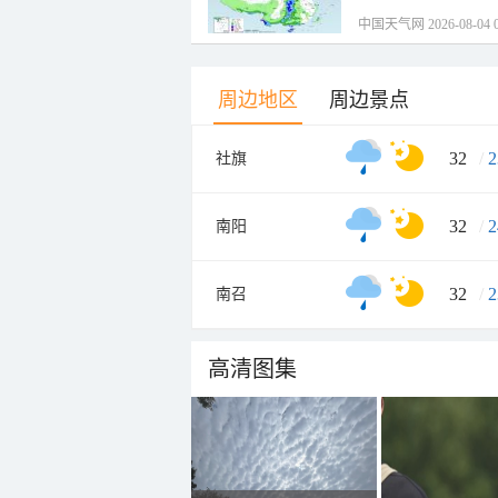
中国天气网 2026-08-04 0
周边地区
周边景点
32
/
2
社旗
32
/
2
南阳
32
/
2
南召
高清图集