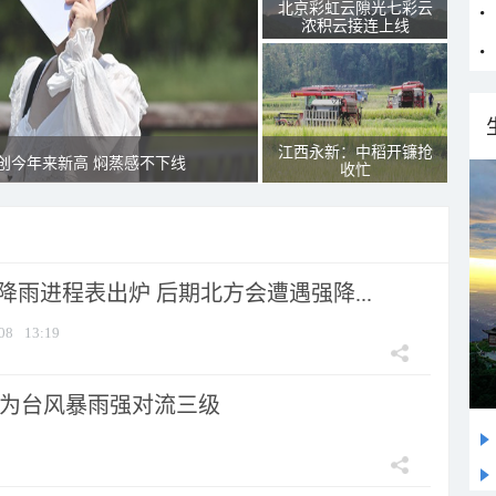
北京彩虹云隙光七彩云
浓积云接连上线
江西永新：中稻开镰抢
创今年来新高 焖蒸感不下线
收忙
 降雨进程表出炉 后期北方会遭遇强降...
08
13:19
为台风暴雨强对流三级