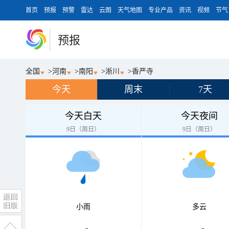
首页
预报
预警
雷达
云图
天气地图
专业产品
资讯
视频
节气
预报
全国
>
河南
>
南阳
>
淅川
>
香严寺
今天
周末
7天
今天白天
今天夜间
9日（周日）
9日（周日）
小雨
多云