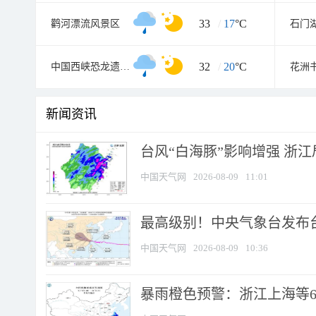
33
/
17
°C
鹳河漂流风景区
石门
32
/
20
°C
中国西峡恐龙遗迹园
花洲
新闻资讯
台风“白海豚”影响增强 浙江
中国天气网
2026-08-09
11:01
最高级别！中央气象台发布台风
中国天气网
2026-08-09
10:36
暴雨橙色预警：浙江上海等6省