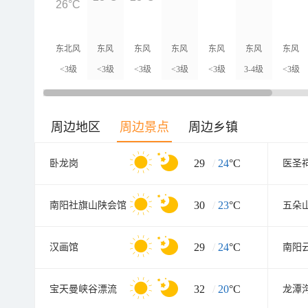
26°C
东北风
东风
东风
东风
东风
东风
东风
<3级
<3级
<3级
<3级
<3级
3-4级
<3级
周边地区
周边景点
周边乡镇
29
/
24
°C
卧龙岗
医圣
30
/
23
°C
南阳社旗山陕会馆
五朵
29
/
24
°C
汉画馆
32
/
20
°C
宝天曼峡谷漂流
龙潭