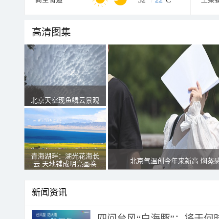
高清图集
北京天空现鱼鳞云景观
青海湖畔：湖光花海长
北京气温创今年来新高 焖蒸
云 天地铺成明亮画卷
新闻资讯
四问台风“白海豚”：将于何时