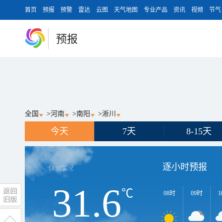
首页
预报
预警
雷达
云图
天气地图
专业产品
资讯
视频
节气
预报
全国
>
河南
>
南阳
>
淅川
今天
7天
8-15天
逐小时预报
14:10
实况
31.6
℃
08时
09时
1