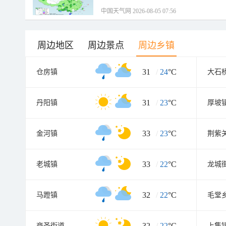
中国天气网 2026-08-05 07:56
周边地区
周边景点
周边乡镇
31
/
24
°C
仓房镇
大石
31
/
23
°C
丹阳镇
厚坡
33
/
23
°C
金河镇
荆紫
33
/
22
°C
老城镇
龙城
32
/
22
°C
马蹬镇
毛堂
32
/
22
°C
商圣街道
上集