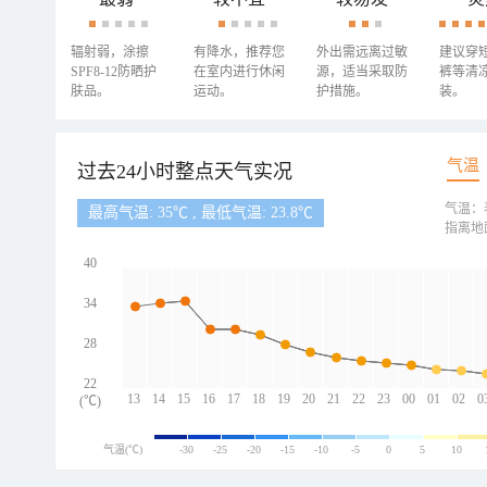
辐射弱，涂擦
有降水，推荐您
外出需远离过敏
建议穿
SPF8-12防晒护
在室内进行休闲
源，适当采取防
裤等清
肤品。
运动。
护措施。
装。
气温
过去24小时整点天气实况
气温：
最高气温: 35℃ , 最低气温: 23.8℃
指离地
40
34
28
22
13
14
15
16
17
18
19
20
21
22
23
00
01
02
0
(℃)
气温(℃)
-30
-25
-20
-15
-10
-5
0
5
10