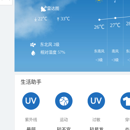
雷达图
22℃
33℃
2
27℃
26℃
东北风 2级
东南风
南风
东
相对湿度
57%
<3级
<3级
<
生活助手
紫外线
运动
过敏
穿
最弱
较不宜
较易发
炎