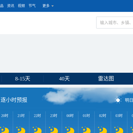
品
资讯
视频
节气
更多
8-15天
40天
雷达图
逐小时预报
明
20时
21时
22时
23时
00时
01时
02时
03时