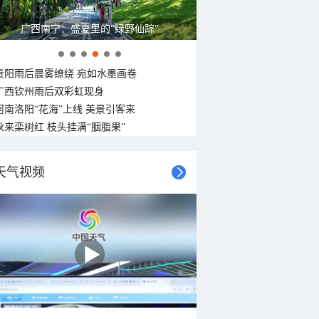
广西南宁：盛夏里的“绿野仙踪”
贵阳雨后晨雾缭绕 宛如水墨画卷
广西钦州雨后双彩虹现身
河南洛阳“花海”上线 美景引客来
秋来栾树红 枝头挂满“胭脂果”
天气视频