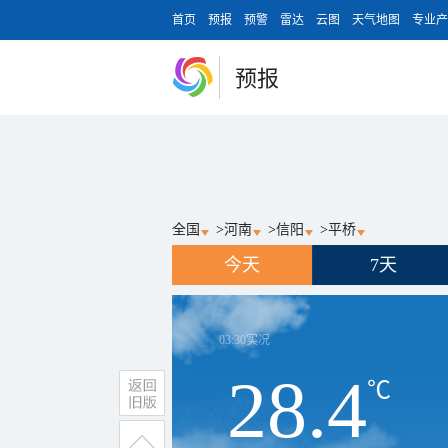
首页
预报
预警
雷达
云图
天气地图
专业产
预报
全国
>
河南
>
信阳
>
平桥
今天
7天
03:30
实况
28.4
℃