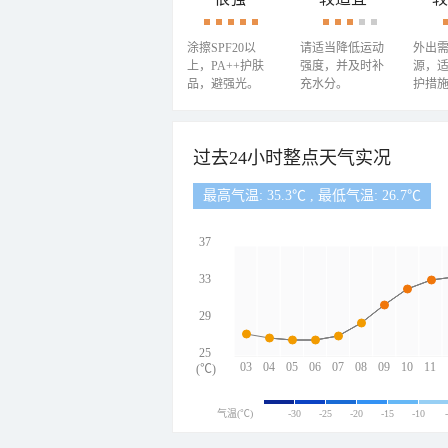
涂擦SPF20以
请适当降低运动
外出
上，PA++护肤
强度，并及时补
源，
品，避强光。
充水分。
护措
过去24小时整点天气实况
最高气温: 35.3℃ , 最低气温: 26.7℃
37
33
29
25
03
04
05
06
07
08
09
10
11
(℃)
气温(℃)
-30
-25
-20
-15
-10