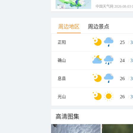
中国天气网 2026-08-03 0
周边地区
周边景点
25
/
3
正阳
24
/
3
确山
26
/
3
息县
26
/
3
光山
高清图集