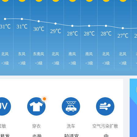
31℃
31℃
30℃
29℃
28℃
28℃
28℃
27℃
北风
东风
东南风
北风
南风
南风
北风
北风
<3级
<3级
<3级
<3级
<3级
<3级
<3级
<3级
过敏
穿衣
洗车
空气污染扩散
易发
炎热
较适宜
中