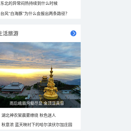
东北的异常闷热持续到什么时候
台风“白海豚”为什么会报出两条路径？
生活旅游
雨后峨眉沟壑尽显 金顶显真容
湖北神农架晨雾缭绕 秋色迷人
秋意浓 蓝天映衬下的哈尔滨伏尔加庄园