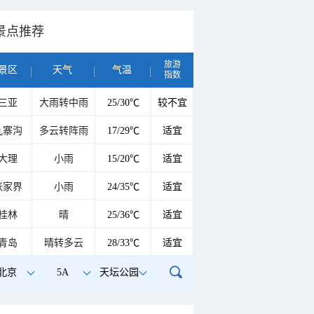
景点推荐
旅游
景区
天气
气温
指数
三亚
大雨转中雨
25/30℃
较不宜
九寨沟
多云转阵雨
17/29℃
适宜
大理
小雨
15/20℃
适宜
张家界
小雨
24/35℃
适宜
桂林
晴
25/36℃
适宜
青岛
晴转多云
28/33℃
适宜
北京
5A
天坛公园