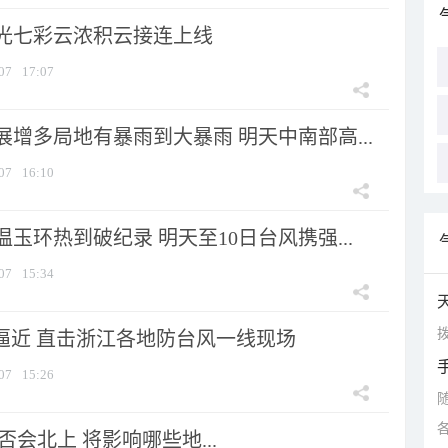
光七彩云浓积云接连上线
07
17:07
增多局地有暴雨到大暴雨 明天中南部高...
07
16:10
玉环热到破纪录 明天至10日台风携强...
07
15:34
拨
”逼近 直击浙江各地防台风一线现场
07
15:26
会北上 将影响哪些地...