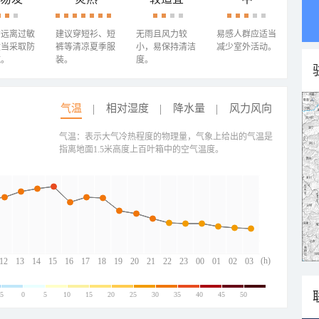
需远离过敏
建议穿短衫、短
无雨且风力较
易感人群应适当
适当采取防
裤等清凉夏季服
小，易保持清洁
减少室外活动。
施。
装。
度。
气温
相对湿度
降水量
风力风向
气温：表示大气冷热程度的物理量，气象上给出的气温是
指离地面1.5米高度上百叶箱中的空气温度。
(h)
12
13
14
15
16
17
18
19
20
21
22
23
00
01
02
03
-5
0
5
10
15
20
25
30
35
40
45
50