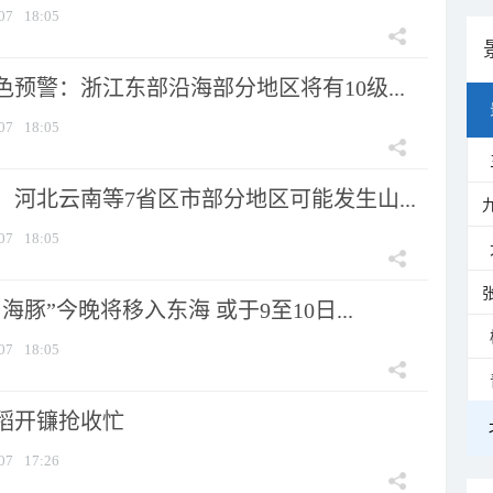
07
18:05
预警：浙江东部沿海部分地区将有10级...
07
18:05
河北云南等7省区市部分地区可能发生山...
07
18:05
海豚”今晚将移入东海 或于9至10日...
07
18:05
稻开镰抢收忙
07
17:26