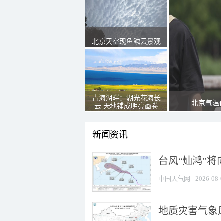
北京天空现鱼鳞云景观
青海湖畔：湖光花海长
北京气温
云 天地铺成明亮画卷
新闻资讯
台风“灿鸿”
中国天气网
2026-08-
地质灾害气象