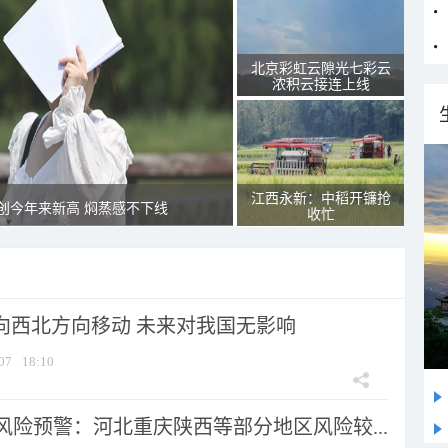
北京彩虹云隙光七彩云
浓积云接连上线
江西永新：中稻开镰抢
创今年来新高 焖蒸感不下线
收忙
将向西北方向移动 未来对我国无影响
07
18:10
风险预警：河北重庆陕西等部分地区风险较...