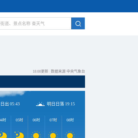
18:00更新
|
数据来源 中央气象台
日日出
05:43
明日日落
19:15
04时
05时
06时
07时
08时
09时
10时
11时
1