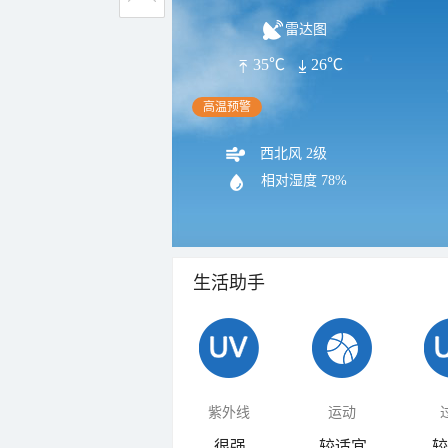
雷达图
35℃
26℃
高温预警
西北风 2级
相对湿度
78%
生活助手
紫外线
运动
很强
较适宜
较