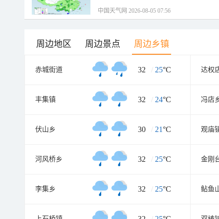
中国天气网 2026-08-05 07:56
周边地区
周边景点
周边乡镇
32
/
25
°C
赤城街道
达权
32
/
24
°C
丰集镇
冯店
30
/
21
°C
伏山乡
观庙
32
/
25
°C
河风桥乡
金刚
32
/
25
°C
李集乡
鲇鱼
32
/
25
°C
上石桥镇
双椿