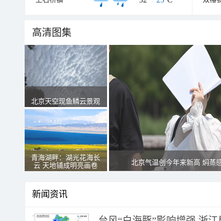
高清图集
北京天空现鱼鳞云景观
青海湖畔：湖光花海长
北京气温创今年来新高 焖蒸
云 天地铺成明亮画卷
新闻资讯
台风“白海豚”影响增强 浙江