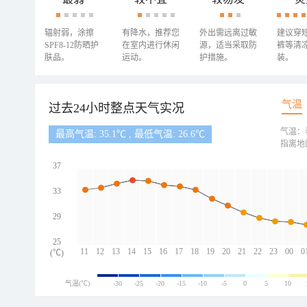
辐射弱，涂擦
有降水，推荐您
外出需远离过敏
建议穿
SPF8-12防晒护
在室内进行休闲
源，适当采取防
裤等清
肤品。
运动。
护措施。
装。
气温
过去24小时整点天气实况
气温：
最高气温: 35.1℃ , 最低气温: 26.6℃
指离地
37
33
29
25
11
12
13
14
15
16
17
18
19
20
21
22
23
00
0
(℃)
气温(℃)
-30
-25
-20
-15
-10
-5
0
5
10