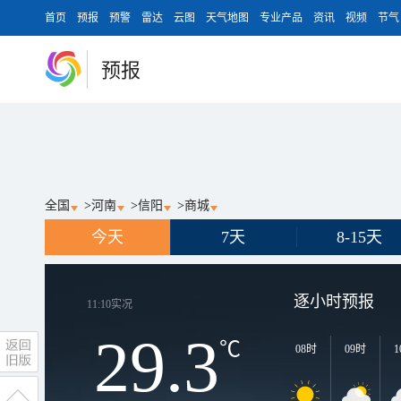
首页
预报
预警
雷达
云图
天气地图
专业产品
资讯
视频
节气
预报
全国
>
河南
>
信阳
>
商城
今天
7天
8-15天
逐小时预报
11:10
实况
29.3
℃
08时
09时
1