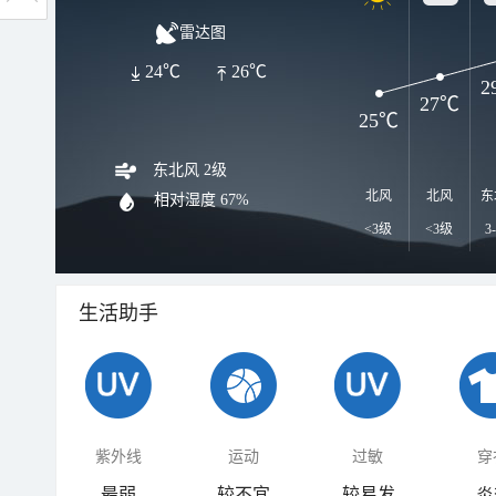
雷达图
24℃
26℃
2
27℃
25℃
东北风 2级
北风
北风
东
相对湿度
67%
<3级
<3级
3
生活助手
紫外线
运动
过敏
穿
最弱
较不宜
较易发
炎