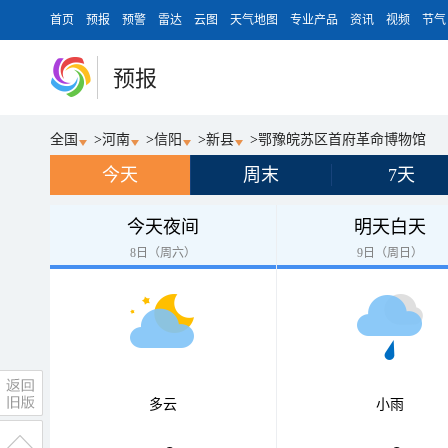
首页
预报
预警
雷达
云图
天气地图
专业产品
资讯
视频
节气
预报
全国
>
河南
>
信阳
>
新县
>
鄂豫皖苏区首府革命博物馆
今天
周末
7天
今天夜间
明天白天
8日（周六）
9日（周日）
多云
小雨