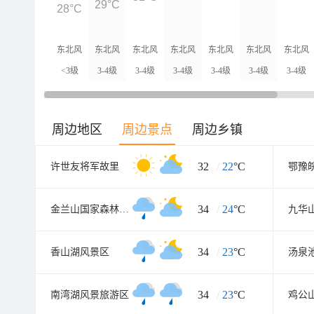
29°C
28°C
东北风
东北风
东北风
东北风
东北风
东北风
东北风
<3级
3-4级
3-4级
3-4级
3-4级
3-4级
3-4级
周边地区
周边景点
周边乡镇
32
/
22
°C
许世友将军故里
34
/
24
°C
金兰山国家森林公园
九华
34
/
23
°C
香山湖风景区
汤泉
34
/
23
°C
南湾湖风景旅游区