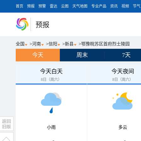
首页
预报
预警
雷达
云图
天气地图
专业产品
资讯
视频
节气
预报
全国
>
河南
>
信阳
>
新县
>
鄂豫皖苏区首府烈士陵园
今天
周末
7天
今天白天
今天夜间
8日（周六）
8日（周六）
小雨
多云