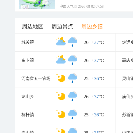
中国天气网 2026-08-02 07:58
周边地区
周边景点
周边乡镇
26
/
37
°C
城关镇
定远
26
/
37
°C
东卜镇
高店
25
/
36
°C
河南省五一农场
灵山
26
/
37
°C
龙山乡
庙仙
25
/
36
°C
楠杆镇
彭新
25
/
35
°C
青山镇
山店