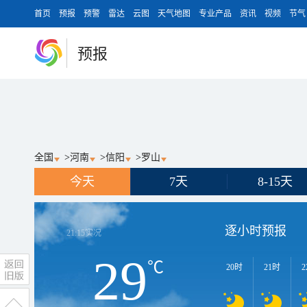
首页
预报
预警
雷达
云图
天气地图
专业产品
资讯
视频
节气
预报
全国
>
河南
>
信阳
>
罗山
今天
7天
8-15天
逐小时预报
21:15
实况
29
℃
20时
21时
2