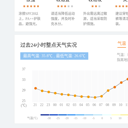
涂擦SPF20以
请适当降低运动
外出需远离过敏
建议穿
上，PA++护肤
强度，并及时补
源，适当采取防
裤等清
品，避强光。
充水分。
护措施。
装。
气温
过去24小时整点天气实况
气温：
最高气温: 35.8℃ , 最低气温: 26.6℃
指离地
37
33
29
25
21
22
23
00
01
02
03
04
05
06
07
08
09
10
1
(℃)
气温(℃)
-30
-25
-20
-15
-10
-5
0
5
10