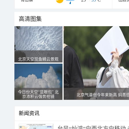
高清图集
北京天空现鱼鳞云景观
今日份天空“显眼包” 北
北京气温创今年来新高 焖蒸
京浓积云强势抢镜
新闻资讯
台风“灿鸿”向西北方向移动