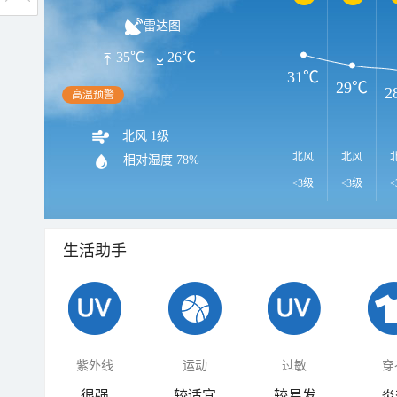
雷达图
35℃
26℃
31℃
29℃
2
高温预警
北风 1级
北风
北风
相对湿度
78%
<3级
<3级
<
生活助手
紫外线
运动
过敏
穿
很强
较适宜
较易发
炎