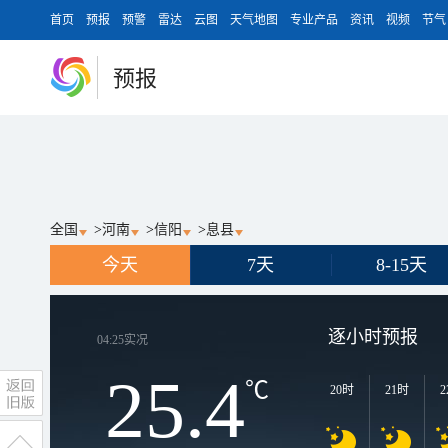
首页
预报
预警
雷达
云图
天气地图
专业产品
资讯
视频
节气
预报
全国
>
河南
>
信阳
>
息县
今天
7天
8-15天
逐小时预报
04:25
实况
25.4
℃
20时
21时
2