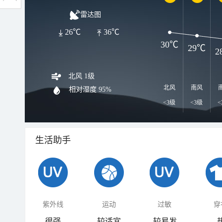
雷达图
26℃
36℃
30℃
29℃
2
北风 1级
北风
南风
相对湿度
95%
<3级
<3级
<
生活助手
紫外线
运动
过敏
穿
很强
较适宜
较易发