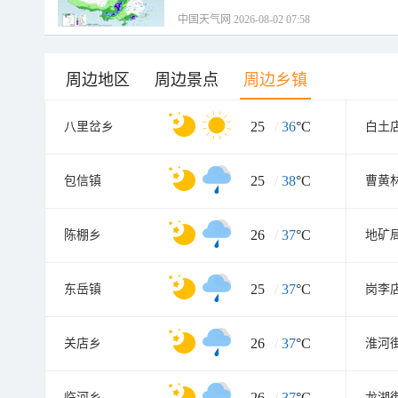
中国天气网 2026-08-02 07:58
周边地区
周边景点
周边乡镇
25
/
36
°C
八里岔乡
白土
25
/
38
°C
包信镇
曹黄
26
/
37
°C
陈棚乡
地矿
25
/
37
°C
东岳镇
岗李
26
/
37
°C
关店乡
淮河
26
/
37
°C
临河乡
龙湖