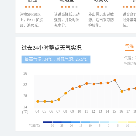
涂擦SPF20以
请适当降低运动
外出需远离过敏
适合穿
上，PA++护肤
强度，并及时补
源，适当采取防
薄外套
品，避强光。
充水分。
护措施。
装。
气温
过去24小时整点天气实况
气温：
最高气温: 34℃ , 最低气温: 25.5℃
指离地
36
32
28
24
04
05
06
07
08
09
10
11
12
13
14
15
16
17
1
(℃)
气温(℃)
-30
-25
-20
-15
-10
-5
0
5
10