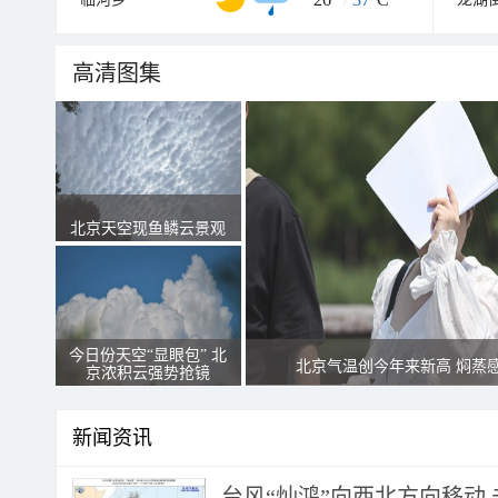
高清图集
北京天空现鱼鳞云景观
今日份天空“显眼包” 北
北京气温创今年来新高 焖蒸
京浓积云强势抢镜
新闻资讯
台风“灿鸿”向西北方向移动