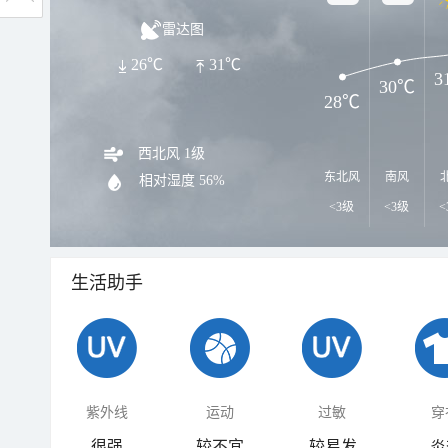
雷达图
26℃
31℃
3
30℃
28℃
西北风 1级
东北风
南风
相对湿度
56%
<3级
<3级
<
生活助手
紫外线
运动
过敏
穿
很强
较不宜
较易发
炎