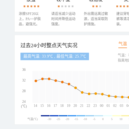
涂擦SPF20以
请适当减少运动
外出需远离过敏
建议穿
上，PA++护肤
时间并降低运动
源，适当采取防
裤等清
品，避强光。
强度。
护措施。
装。
气温
过去24小时整点天气实况
气温：
最高气温: 33.9℃ , 最低气温: 25.7℃
指离地
36
32
28
24
14
15
16
17
18
19
20
21
22
23
00
01
02
03
0
(℃)
气温(℃)
-30
-25
-20
-15
-10
-5
0
5
10