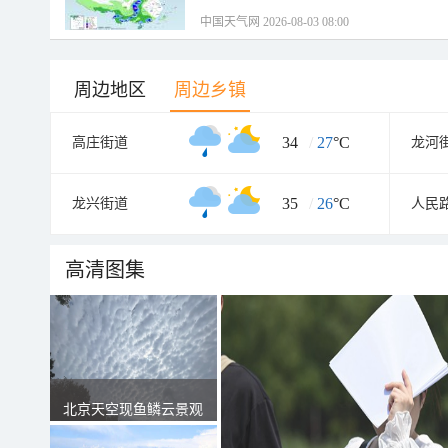
中国天气网 2026-08-03 08:00
周边地区
周边乡镇
34
/
27
°C
高庄街道
龙河
35
/
26
°C
龙兴街道
人民
高清图集
北京天空现鱼鳞云景观