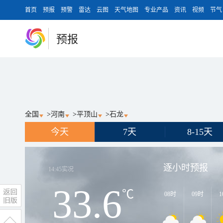
首页
预报
预警
雷达
云图
天气地图
专业产品
资讯
视频
节气
预报
全国
>
河南
>
平顶山
>
石龙
今天
7天
8-15天
逐小时预报
14:45
实况
33.6
℃
08时
09时
1