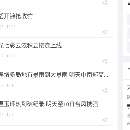
稻开镰抢收忙
07
17:26
光七彩云浓积云接连上线
07
17:07
增多局地有暴雨到大暴雨 明天中南部高...
07
16:10
拨
玉环热到破纪录 明天至10日台风携强...
07
15:34