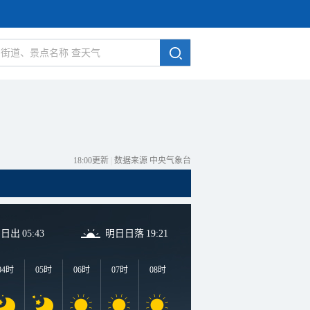
18:00更新
|
数据来源 中央气象台
日日出
05:43
明日日落
19:21
04时
05时
06时
07时
08时
09时
10时
11时
1