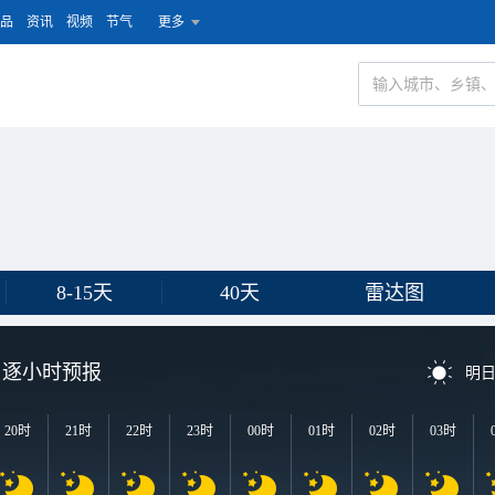
品
资讯
视频
节气
更多
8-15天
40天
雷达图
逐小时预报
明
20时
21时
22时
23时
00时
01时
02时
03时