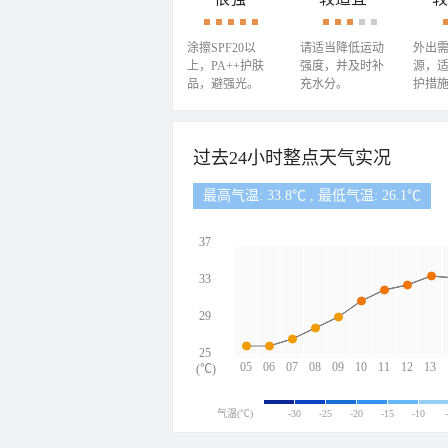
涂擦SPF20以
请适当降低运动
外出
上，PA++护肤
强度，并及时补
源，
品，避强光。
充水分。
护措
过去24小时整点天气实况
最高气温: 33.8℃ , 最低气温: 26.1℃
37
33
29
25
05
06
07
08
09
10
11
12
13
(℃)
气温(℃)
-30
-25
-20
-15
-10