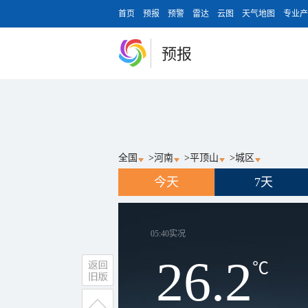
首页
预报
预警
雷达
云图
天气地图
专业产
预报
全国
>
河南
>
平顶山
>
城区
今天
7天
05:40
实况
26.2
℃