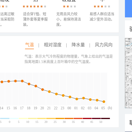
需远离过敏
适合穿T恤、短
无雨且风力较
易感人群应适当
适当采取防
薄外套等夏季服
小，易保持清洁
减少室外活动。
施。
装。
度。
气温
相对湿度
降水量
风力风向
气温：表示大气冷热程度的物理量，气象上给出的气温是
指离地面1.5米高度上百叶箱中的空气温度。
(h)
14
15
16
17
18
19
20
21
22
23
00
01
02
03
04
05
-5
0
5
10
15
20
25
30
35
40
45
50