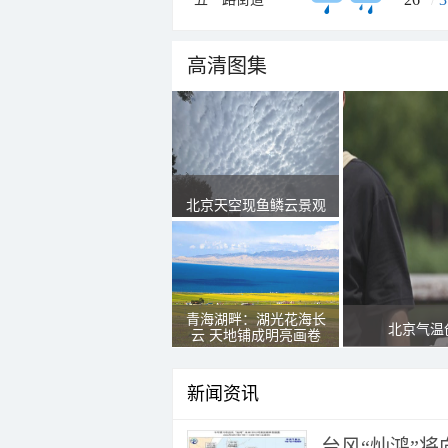
高清图集
北京天空现鱼鳞云景观
青海湖畔：湖光花海长
北京气温
云 天地铺成明亮画卷
新闻资讯
台风“灿鸿”