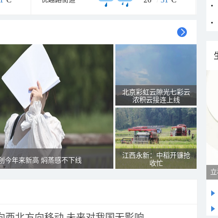
北京彩虹云隙光七彩云
浓积云接连上线
江西永新：中稻开镰抢
创今年来新高 焖蒸感不下线
收忙
将向西北方向移动 未来对我国无影响