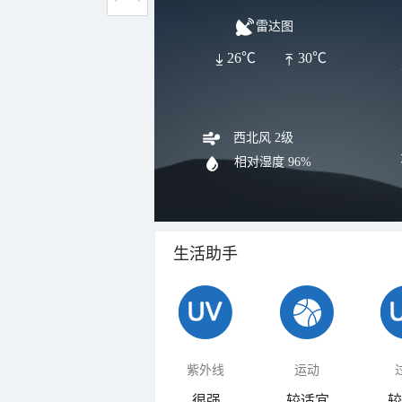
雷达图
26℃
30℃
西北风 2级
相对湿度
96%
生活助手
紫外线
运动
很强
较适宜
较