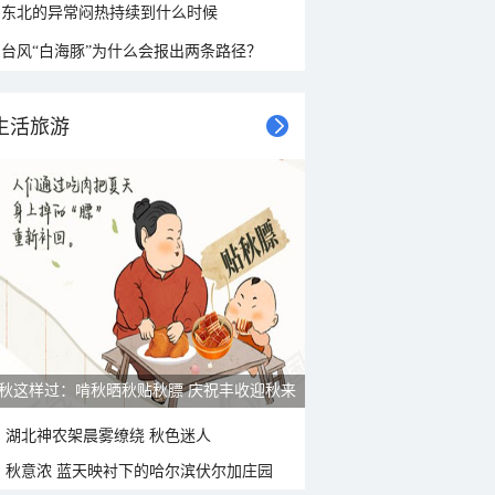
东北的异常闷热持续到什么时候
台风“白海豚”为什么会报出两条路径？
生活旅游
雨后峨眉沟壑尽显 金顶显真容
湖北神农架晨雾缭绕 秋色迷人
秋意浓 蓝天映衬下的哈尔滨伏尔加庄园