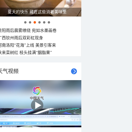
广西南宁：盛夏里的“绿野仙踪”
贵阳雨后晨雾缭绕 宛如水墨画卷
广西钦州雨后双彩虹现身
河南洛阳“花海”上线 美景引客来
秋来栾树红 枝头挂满“胭脂果”
天气视频