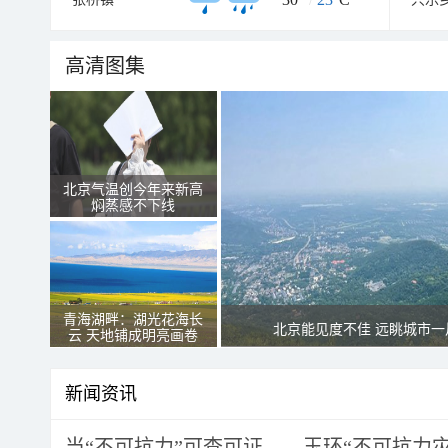
高清图集
北京气温创今年来新高
焖蒸感不下线
青海湖畔：湖光花海长
北京能见度不佳 远眺城市一
云 天地铺成明亮画卷
新闻资讯
当“不可抗力”可查可证——玉环“不可抗力灾害