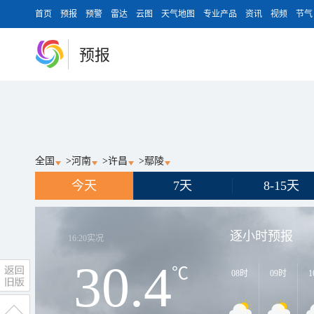
首页
预报
预警
雷达
云图
天气地图
专业产品
资讯
视频
节气
预报
全国
>
河南
>
许昌
>
鄢陵
今天
7天
8-15天
逐小时预报
16:20
实况
30.4
℃
08时
09时
1