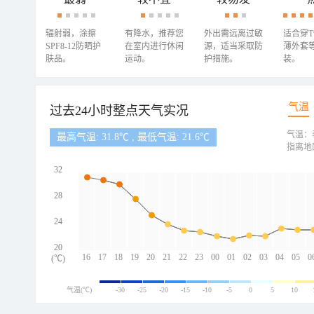
辐射弱，涂擦
有降水，推荐您
外出需远离过敏
适合穿
SPF8-12防晒护
在室内进行休闲
源，适当采取防
薄外套
肤品。
运动。
护措施。
装。
气温
过去24小时整点天气实况
气温：
最高气温: 31.8℃ , 最低气温: 21.6℃
指离地
32
28
24
20
16
17
18
19
20
21
22
23
00
01
02
03
04
05
0
(℃)
气温(℃)
-30
-25
-20
-15
-10
-5
0
5
10