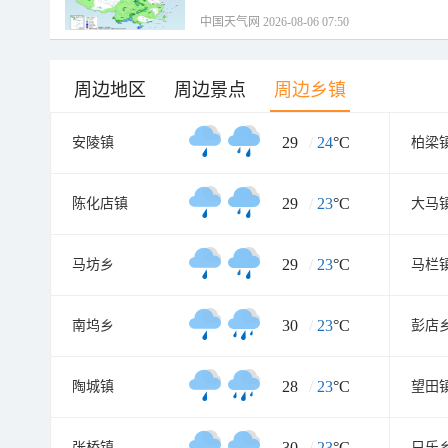
中国天气网 2026-08-06 07:50
周边地区
周边景点
周边乡镇
29
/
24
°C
安陵镇
柏梁
29
/
23
°C
陈化店镇
大马
29
/
23
°C
马坊乡
马栏
30
/
23
°C
南坞乡
彭店
28
/
23
°C
陶城镇
望田
30
/
23
°C
张桥镇
只乐