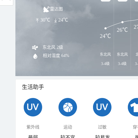
雷达图
30℃
24℃
2
26℃
24℃
东北风 2级
东北风
东北风
相对湿度
64%
3-4级
3-4级
3
生活助手
紫外线
运动
过敏
穿
最弱
较不宜
较易发