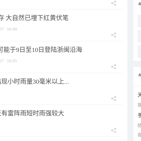
存 大自然已埋下红黄伏笔
07
10:09
可能于9日至10日登陆浙闽沿海
07
10:05
小时雨量30毫米以上...
拨
天有雷阵雨短时雨强较大