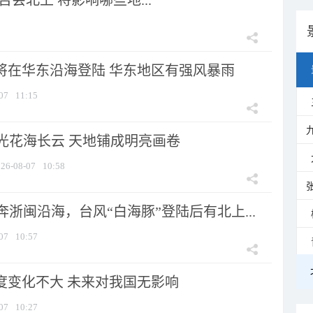
会北上 将影响哪些地...
”将在华东沿海登陆 华东地区有强风暴雨
07
11:15
光花海长云 天地铺成明亮画卷
26-08-07
10:58
浙闽沿海，台风“白海豚”登陆后有北上...
07
10:57
强度变化不大 未来对我国无影响
07
10:27