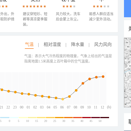
少外出，外
建议穿短衫、短
风力较大，洗车
易感人群应适当
采取防护措
裤等清凉夏季服
后会蒙上灰尘。
减少室外活动。
装。
气温
相对湿度
降水量
风力风向
气温：表示大气冷热程度的物理量，气象上给出的气温是
指离地面1.5米高度上百叶箱中的空气温度。
(h)
21
22
23
00
01
02
03
04
05
06
07
08
09
10
11
12
-5
0
5
10
15
20
25
30
35
40
45
50