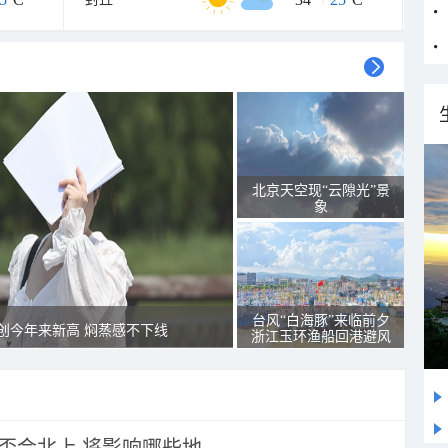
北京天空现“云隙光”景
象
台风“白海豚”来临前夕
创今年来新高 焖蒸感不下线
浙江玉环渔船回港避风