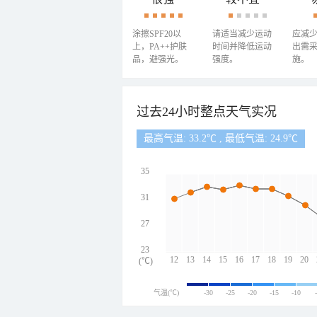
涂擦SPF20以
请适当减少运动
应减
上，PA++护肤
时间并降低运动
出需
品，避强光。
强度。
施。
过去24小时整点天气实况
最高气温: 33.2℃ , 最低气温: 24.9℃
35
31
27
23
12
13
14
15
16
17
18
19
20
(℃)
气温(℃)
-30
-25
-20
-15
-10