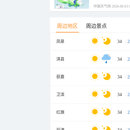
中国天气网 2026-08-03 0
周边地区
周边景点
34
/
2
凤泉
34
/
2
淇县
34
/
2
获嘉
34
/
2
卫滨
34
/
2
红旗
34
/
2
延津