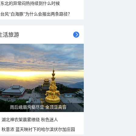
东北的异常闷热持续到什么时候
台风“白海豚”为什么会报出两条路径？
生活旅游
雨后峨眉沟壑尽显 金顶显真容
湖北神农架晨雾缭绕 秋色迷人
秋意浓 蓝天映衬下的哈尔滨伏尔加庄园