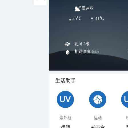
雷达图
25℃
31℃
北风 2级
相对湿度
63%
生活助手
紫外线
运动
很强
较不宜