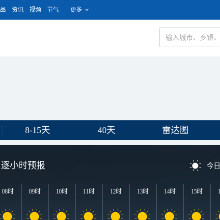
品
资讯
视频
节气
更多
8-15天
40天
雷达图
逐小时预报
今
08时
09时
10时
11时
12时
13时
14时
15时