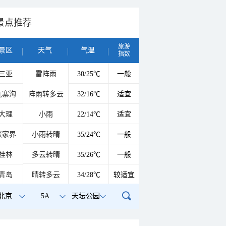
景点推荐
旅游
景区
天气
气温
指数
三亚
雷阵雨
30/25℃
一般
九寨沟
阵雨转多云
32/16℃
适宜
大理
小雨
22/14℃
适宜
张家界
小雨转晴
35/24℃
一般
桂林
多云转晴
35/26℃
一般
青岛
晴转多云
34/28℃
较适宜
北京
5A
天坛公园