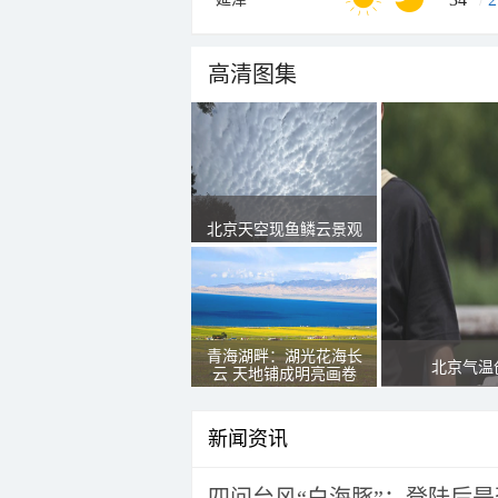
高清图集
北京天空现鱼鳞云景观
青海湖畔：湖光花海长
北京气温
云 天地铺成明亮画卷
新闻资讯