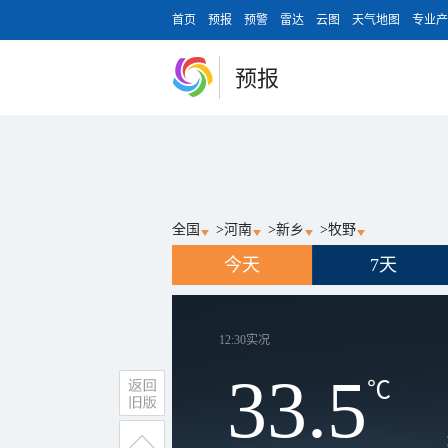
首页
预报
预警
雷达
云图
天气地图
专业产
预报
全国
>
河南
>
新乡
>
牧野
今天
7天
12:30
实况
33.5
℃