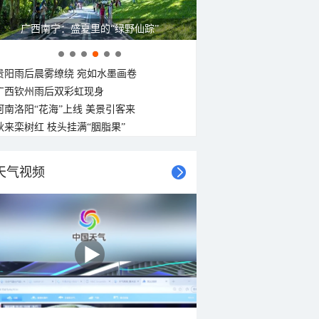
广西南宁：盛夏里的“绿野仙踪”
贵阳雨后晨雾缭绕 宛如水墨画卷
广西钦州雨后双彩虹现身
河南洛阳“花海”上线 美景引客来
秋来栾树红 枝头挂满“胭脂果”
天气视频