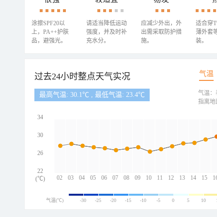
涂擦SPF20以
请适当降低运动
应减少外出，外
适合穿
上，PA++护肤
强度，并及时补
出需采取防护措
薄外套
品，避强光。
充水分。
施。
装。
气温
过去24小时整点天气实况
气温：
最高气温: 30.1℃ , 最低气温: 23.4℃
指离地
34
30
26
22
02
03
04
05
06
07
08
09
10
11
12
13
14
15
1
(℃)
气温(℃)
-30
-25
-20
-15
-10
-5
0
5
10