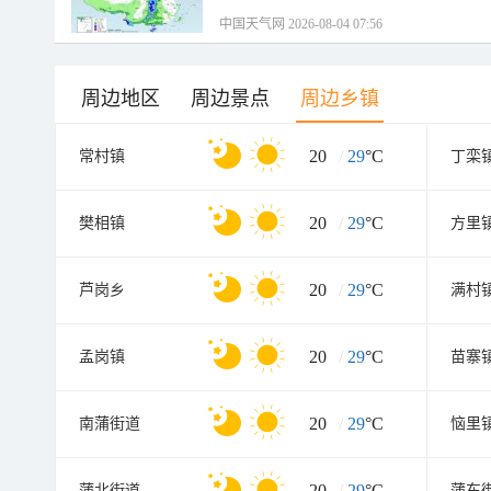
中国天气网 2026-08-04 07:56
周边地区
周边景点
周边乡镇
20
/
29
°C
常村镇
丁栾
20
/
29
°C
樊相镇
方里
20
/
29
°C
芦岗乡
满村
20
/
29
°C
孟岗镇
苗寨
20
/
29
°C
南蒲街道
恼里
20
/
29
°C
蒲北街道
蒲东