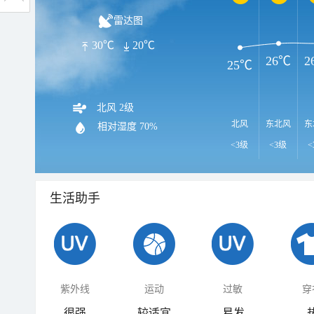
雷达图
30℃
20℃
26℃
2
25℃
北风 2级
北风
东北风
东
相对湿度
70%
<3级
<3级
<
生活助手
紫外线
运动
过敏
穿
很强
较适宜
易发