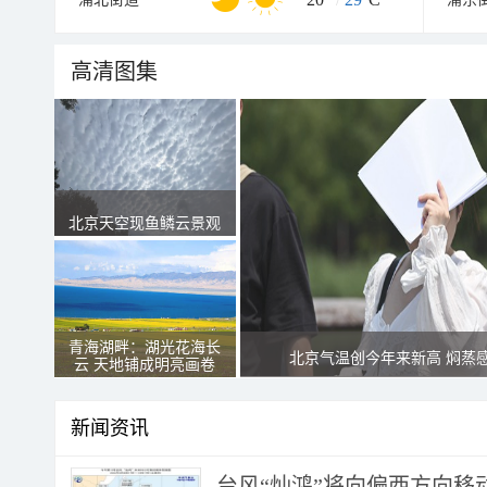
高清图集
北京天空现鱼鳞云景观
青海湖畔：湖光花海长
北京气温创今年来新高 焖蒸
云 天地铺成明亮画卷
新闻资讯
台风“灿鸿”将向偏西方向移