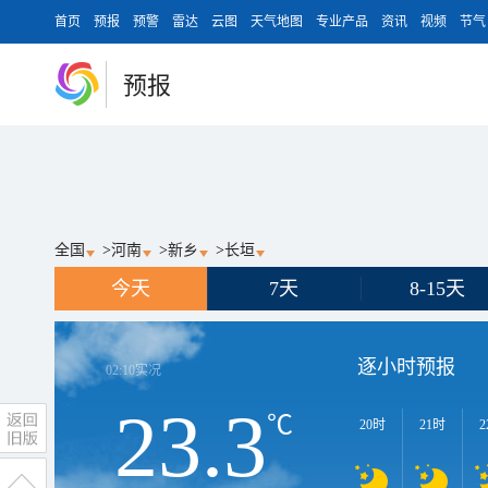
首页
预报
预警
雷达
云图
天气地图
专业产品
资讯
视频
节气
预报
全国
>
河南
>
新乡
>
长垣
今天
7天
8-15天
逐小时预报
02:10
实况
23.3
℃
20时
21时
2