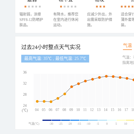
辐射弱，涂擦
有降水，推荐您
应减少外出，外
适合穿
SPF8-12防晒护
在室内进行休闲
出需采取防护措
薄外套
肤品。
运动。
施。
装。
气温
过去24小时整点天气实况
气温：
最高气温: 35℃ , 最低气温: 25.7℃
指离地
36
32
28
24
04
05
06
07
08
09
10
11
12
13
14
15
16
17
1
(℃)
气温(℃)
-30
-25
-20
-15
-10
-5
0
5
10