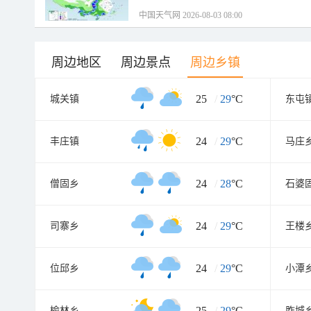
中国天气网 2026-08-03 08:00
周边地区
周边景点
周边乡镇
25
/
29
°C
城关镇
东屯
24
/
29
°C
丰庄镇
马庄
24
/
28
°C
僧固乡
石婆
24
/
29
°C
司寨乡
王楼
24
/
29
°C
位邱乡
小潭
25
/
29
°C
榆林乡
胙城