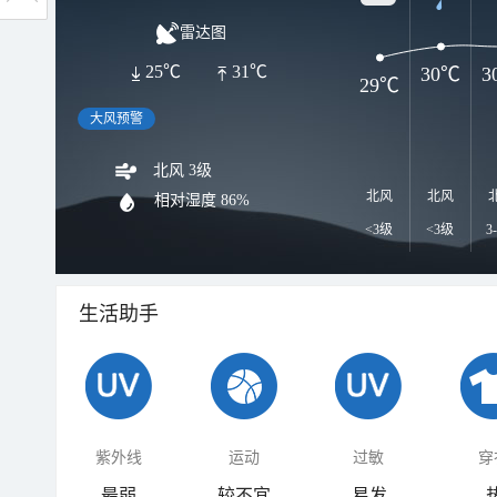
雷达图
25℃
31℃
30℃
3
29℃
大风预警
北风 3级
北风
北风
相对湿度
86%
<3级
<3级
3
生活助手
紫外线
运动
过敏
穿
最弱
较不宜
易发