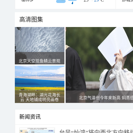
高清图集
北京天空现鱼鳞云景观
青海湖畔：湖光花海长
北京气温创今年来新高 焖蒸
云 天地铺成明亮画卷
新闻资讯
台风“灿鸿”将向西北方向移