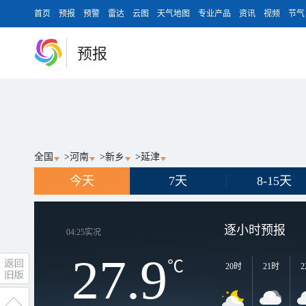
首页
预报
预警
雷达
云图
天气地图
专业产品
资讯
视频
节气
预报
全国
>
河南
>
新乡
>
延津
今天
7天
8-15天
逐小时预报
04:25
实况
27.9
℃
20时
21时
2