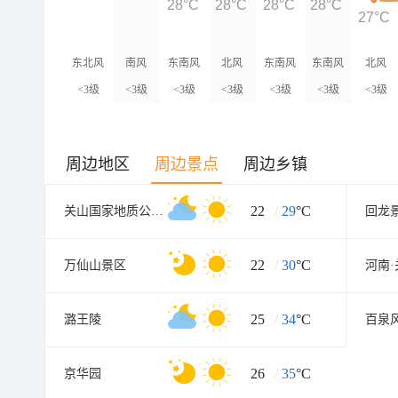
28°C
28°C
28°C
28°C
27°C
东北风
南风
东南风
北风
东南风
东南风
北风
<3级
<3级
<3级
<3级
<3级
<3级
<3级
周边地区
周边景点
周边乡镇
22
/
29
°C
关山国家地质公园八里沟园区
回龙
22
/
30
°C
万仙山景区
25
/
34
°C
潞王陵
百泉
26
/
35
°C
京华园