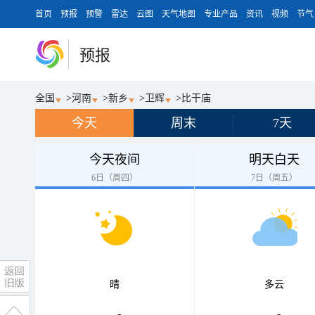
首页
预报
预警
雷达
云图
天气地图
专业产品
资讯
视频
节气
预报
全国
>
河南
>
新乡
>
卫辉
>
比干庙
今天
周末
7天
今天夜间
明天白天
6日（周四）
7日（周五）
晴
多云