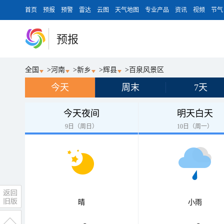
首页
预报
预警
雷达
云图
天气地图
专业产品
资讯
视频
节气
预报
全国
>
河南
>
新乡
>
辉县
>
百泉风景区
今天
周末
7天
今天夜间
明天白天
9日（周日）
10日（周一）
晴
小雨