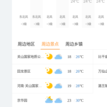
24°C
24°C
24°C
东北风
东北风
北风
北风
北风
北风
北风
<3级
<3级
<3级
<3级
<3级
<3级
<3级
周边地区
周边景点
周边乡镇
18
/
26
°C
关山国家地质公园八里沟园区
比干
18
/
26
°C
回龙景区
万仙
19
/
28
°C
河南·关山国家地质公园
潞王
23
/
30
°C
京华园